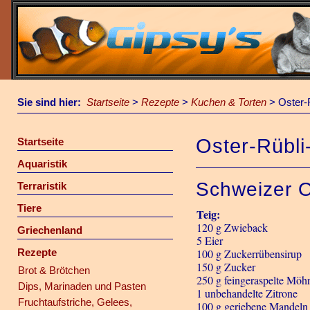
Sie sind hier:
Startseite
>
Rezepte
>
Kuchen & Torten
>
Oster-
Oster-Rübli
Startseite
Aquaristik
Schweizer O
Terraristik
Tiere
Teig:
120 g Zwieback
Griechenland
5 Eier
Rezepte
100 g Zuckerrübensirup
150 g Zucker
Brot & Brötchen
250 g feingeraspelte Möh
Dips, Marinaden und Pasten
1 unbehandelte Zitrone
Fruchtaufstriche, Gelees,
100 g geriebene Mandeln