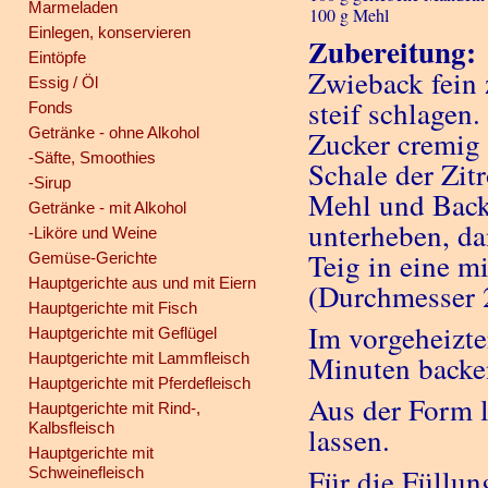
Marmeladen
100 g Mehl
Einlegen, konservieren
Zubereitung:
Eintöpfe
Zwieback fein 
Essig / Öl
steif schlagen
Fonds
Getränke - ohne Alkohol
Zucker cremig 
-Säfte, Smoothies
Schale der Zit
-Sirup
Mehl und Back
Getränke - mit Alkohol
unterheben, da
-Liköre und Weine
Teig in eine m
Gemüse-Gerichte
Hauptgerichte aus und mit Eiern
(Durchmesser 2
Hauptgerichte mit Fisch
Im vorgeheizte
Hauptgerichte mit Geflügel
Hauptgerichte mit Lammfleisch
Minuten back
Hauptgerichte mit Pferdefleisch
Aus der Form 
Hauptgerichte mit Rind-,
Kalbsfleisch
lassen.
Hauptgerichte mit
Für die Füllun
Schweinefleisch