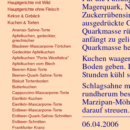
Hauptgerichte mit Wild
Magerquark, Na
Hauptgerichte ohne Fleisch
Zuckerrübensir
Kekse & Gebäck
ausgedrückte G
Kuchen & Torten
Quarkmasse rüh
Ananas-Sahne-Torte
Apfelkuchen, gedeckter,
anfängt zu gel
griechischer
Quarkmasse he
Blaubeer-Mascarpone-Törtchen
Gedeckter Apfelkuchen
Kuchen waager
Apfelkuchen "Porta Westfalica"
Boden geben. D
Apfelkuchen vom Blech
Beeren-Käse-Torte
Stunden kühl s
Beeren-Quark-Sahne-Torte
Biskuit Tortenboden
Schlagsahne mi
Butterkuchen
rundherum best
Cappuccino-Mascarpone-Torte
Eierlikör-Kuchen
Marzipan-Möhr
Eierlikör-Mascarpone-Torte
darauf streuen.
Erdbeer-Mascarpone-Torte
Erdbeer-Quark-Sahne-Schnitten
06.04.2006
Erdbeer-Schnitten
Frankfurter Kranz