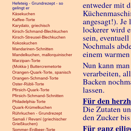
entweder mit d
Hefeteig - Grundrezept - so
gelingt er
Küchenmaschin
Käsekuchen
angesagt!). Je
Kaffee-Torte
Karydato, griechisch
lockerer wird e
Kirsch-Schmand-Blechkuchen
sein, eventuel
Kirsch-Streusel-Blechkuchen
Kokoskuchen
Nochmals abde
Mandarinen-Schnitten
einem warmen 
Mandelkuchen, mallorquinischer
Marzipan-Torte
Nun kann man w
(Mokka-) Buttercremetorte
verarbeiten, a
Orangen-Quark-Torte, spanisch
Orangen-Schmand-Torte
Backen nochma
Oster-Rübli-Torte
lassen.
Pfirsich-Quark-Torte
Pfirsich-Schmand-Schnitten
Für den herzh
Philadelphia-Torte
Die Zutaten un
Quark-Krümelkuchen
Rührkuchen - Grundrezept
den Zucker bis
Samali / Revaní (griechischer
Grießkuchen)
Für ganz eilig
Sommer-Erdbeer-Torte