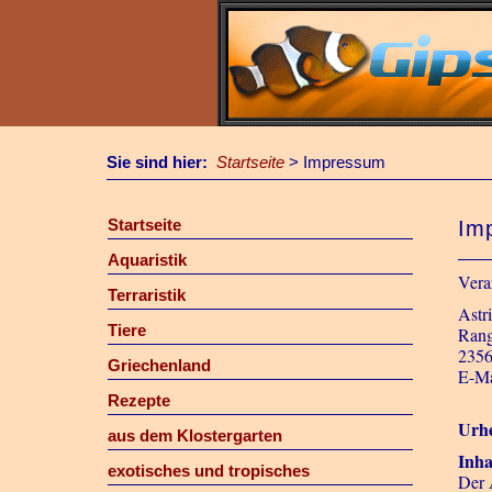
Sie sind hier:
Startseite
>
Impressum
Startseite
Im
Aquaristik
Vera
Terraristik
Astr
Tiere
Rang
2356
Griechenland
E-Ma
Rezepte
Urhe
aus dem Klostergarten
Inha
exotisches und tropisches
Der 