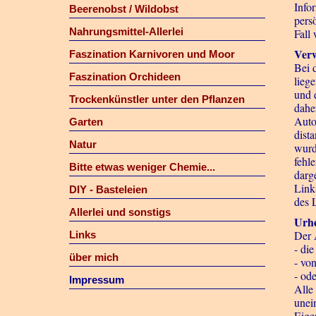
Info
Beerenobst / Wildobst
pers
Nahrungsmittel-Allerlei
Fall
Verw
Faszination Karnivoren und Moor
Bei 
Faszination Orchideen
lieg
und 
Trockenkünstler unter den Pflanzen
dahe
Auto
Garten
dista
Natur
wurd
fehl
Bitte etwas weniger Chemie...
darg
Link
DIY - Basteleien
des 
Allerlei und sonstigs
Urhe
Der A
Links
- di
über mich
- von
- ode
Impressum
Alle
unei
Eigen