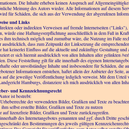
rmationen. Die Inhalte erheben keinen Anspruch auf Allgemeingültigkei
önliche Meinung des Autors wieder. Alle Informationen auf diesem Serv
 wird für Schäden, die sich aus der Verwendung der abgerufenen Info
eise und Links
direkten oder indirekten Verweisen auf fremde Internetseiten ("Links")
en, würde eine Haftungsverpflichtung ausschließlich in dem Fall in Kraf
es ihm technisch möglich und zumutbar wäre, die Nutzung im Falle recht
r ausdrücklich, dass zum Zeitpunkt der Linksetzung die entsprechenden v
r hat keinerlei Einfluss auf die aktuelle und zukünftige Gestaltung und 
nziert er sich hiermit ausdrücklich von allen Inhalten aller gelinkten /
en. Diese Feststellung gilt für alle innerhalb des eigenen Internetangeb
erhafte oder unvollständige Inhalte und insbesondere für Schäden, die 
ebotener Informationen entstehen, haftet allein der Anbieter der Seite, 
s auf die jeweilige Veröffentlichung lediglich verweist. Mit dem Urtei
Landgericht Hamburgs, distanziere ich mich ausdrücklich von allen Inhal
ber- und Kennzeichnungsrecht
utor ist bestrebt:
e Urheberrechte der verwendeten Bilder, Grafiken und Texte zu beachte
 ihm selbst erstellte Bilder, Grafiken und Texte zu nutzen
r auf lizenzfreie Bilder, Grafiken und Texte zurückzugreifen.
 innerhalb des Internetangebotes genannten und ggf. durch Dritte gesc
ngeschränkt den Bestimmungen des jeweils gültigen Kennzeichenrechts 
tümer. Das Copyright für veröffentlichte, vom Autor selbst erstellte Ob