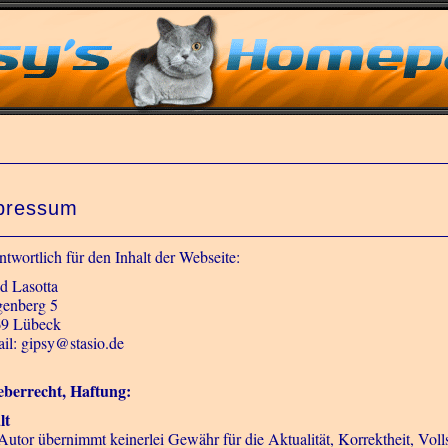
pressum
ntwortlich für den Inhalt der Webseite:
id Lasotta
enberg 5
9 Lübeck
il: gipsy@stasio.de
berrecht, Haftung:
lt
Autor übernimmt keinerlei Gewähr für die Aktualität, Korrektheit, Vollst