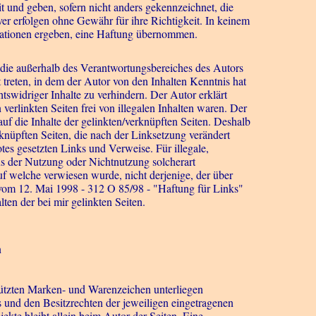
t und geben, sofern nicht anders gekennzeichnet, die
er erfolgen ohne Gewähr für ihre Richtigkeit. In keinem
rmationen ergeben, eine Haftung übernommen.
, die außerhalb des Verantwortungsbereiches des Autors
t treten, in dem der Autor von den Inhalten Kenntnis hat
swidriger Inhalte zu verhindern. Der Autor erklärt
erlinkten Seiten frei von illegalen Inhalten waren. Der
auf die Inhalte der gelinkten/verknüpften Seiten. Deshalb
verknüpften Seiten, die nach der Linksetzung verändert
otes gesetzten Links und Verweise. Für illegale,
aus der Nutzung oder Nichtnutzung solcherart
auf welche verwiesen wurde, nicht derjenige, der über
l vom 12. Mai 1998 - 312 O 85/98 - "Haftung für Links"
ten der bei mir gelinkten Seiten.
n
hützten Marken- und Warenzeichen unterliegen
und den Besitzrechten der jeweiligen eingetragenen
jekte bleibt allein beim Autor der Seiten. Eine