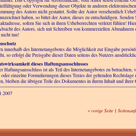
ielfältigung oder Verwendung dieser Objekte in anderen elektronischen
immung des Autors nicht gestattet. Sollte der Autor versehentlich Urheb
nnzeichnet haben, so bittet der Autor, dieses zu entschuldigen. Senden 
ktadresse, sofern Sie sich in ihren Urheberrechten verletzt fühlen! Hier
Absicht des Autors, sich mit Schreiben von kommerziellen Abmahnern 
 nicht tun!
nschutz
rn innerhalb des Internetangebotes die Möglichkeit zur Eingabe persön
ht, so erfolgt die Preisgabe dieser Daten seitens des Nutzers ausdrücklic
tswirksamkeit dieses Haftungsausschlusses
er Haftungsausschluss ist als Teil des Internetangebotes zu betrachten,
e oder einzelne Formulierungen dieses Textes der geltenden Rechtslage n
ten, bleiben die übrigen Teile des Dokumentes in ihrem Inhalt und ihrer 
1.2007
« vorige Seite
|
Seitenan