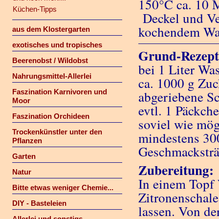
150°C ca. 10 M
Küchen-Tipps
Deckel und Ve
kochendem Was
aus dem Klostergarten
exotisches und tropisches
Grund-Rezept 
Beerenobst / Wildobst
bei 1 Liter Wa
Nahrungsmittel-Allerlei
ca. 1000 g Zuc
Faszination Karnivoren und
abgeriebene Sc
Moor
evtl. 1 Päckche
Faszination Orchideen
soviel wie mög
Trockenkünstler unter den
mindestens 300
Pflanzen
Geschmacksträg
Garten
Zubereitung:
Natur
In einem Topf 
Bitte etwas weniger Chemie...
Zitronenschale
DIY - Basteleien
lassen. Von de
Allerlei und sonstigs