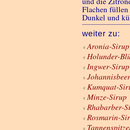
und die Zitron
Flachen füllen
Dunkel und küh
weiter zu:
Aronia-Sirup
Holunder-Blü
Ingwer-Sirup
Johannisbeer
Kumquat-Sir
Minze-Sirup
Rhabarber-S
Rosmarin-Si
Tannenspitze