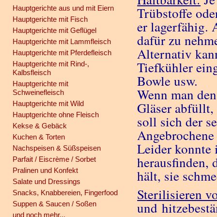
Hauptgerichte aus und mit Eiern
Trübstoffe oder
Hauptgerichte mit Fisch
er lagerfähig.
Hauptgerichte mit Geflügel
dafür zu nehme
Hauptgerichte mit Lammfleisch
Alternativ kan
Hauptgerichte mit Pferdefleisch
Tiefkühler eing
Hauptgerichte mit Rind-,
Kalbsfleisch
Bowle usw.
Hauptgerichte mit
Wenn man den h
Schweinefleisch
Hauptgerichte mit Wild
Gläser abfüllt,
Hauptgerichte ohne Fleisch
soll sich der s
Kekse & Gebäck
Angebrochene 
Kuchen & Torten
Leider konnte
Nachspeisen & Süßspeisen
herausfinden, 
Parfait / Eiscrème / Sorbet
Pralinen und Konfekt
hält, sie schme
Salate und Dressings
Sterilisieren 
Snacks, Knabbereien, Fingerfood
und hitzebestä
Suppen & Saucen / Soßen
und noch mehr...