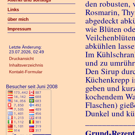
den robusten, 
Rosmarin, Thy
Links
abgedeckt abk
über mich
wie Blüten ode
Impressum
Veilchenblüten
abkühlen lasse
Letzte Änderung:
Im Kühlschrank
23.07.2026, 02:49
Druckansicht
und zu umrühr
Inhaltsverzeichnis
Den Sirup durc
Kontakt-Formular
Küchenkrepp in
geben und kurz
Besucher seit Juni 2008
kochendem Wass
Flaschen) gieß
Dunkel und küh
___________
Grund-Rezept 