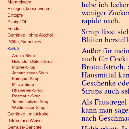
habe ich lecker
Marmeladen
Einlegen, konservieren
weniger Zucker 
Eintöpfe
rapide nach.
Essig / Öl
Fonds
Sirup lässt si
Getränke - ohne Alkohol
Blüten herstell
-Säfte, Smoothies
Außer für mei
-Sirup
Aronia-Sirup
auch für Cockt
Holunder-Blüten-Sirup
Brotaufstrich, 
Ingwer-Sirup
Hausmittel kan
Johannisbeer-Sirup
Kumquat-Sirup
Geschenke oder
Minze-Sirup
Sirups auch se
Rhabarber-Sirup
Rosmarin-Sirup
Als Faustregel
Tannenspitzen-Sirup
kann man sagen:
Waldmeister-Sirup
Getränke - mit Alkohol
nach Geschmac
-Liköre und Weine
Haltbarkeit:
Je
Gemüse-Gerichte