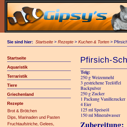
Sie sind hier:
Startseite
>
Rezepte
>
Kuchen & Torten
>
Pfirsi
Pfirsich-Sc
Startseite
Aquaristik
Teig:
Terraristik
250 g Weizenmehl
3 gestrichene Teelöffel
Tiere
Backpulver
250 g Zucker
Griechenland
1 Packung Vanillezucker
Rezepte
4 Eier
125 ml Speiseöl
Brot & Brötchen
150 ml Mineralwasser
Dips, Marinaden und Pasten
Zubereitung:
Fruchtaufstriche, Gelees,