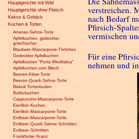
Die Sahnemass
Hauptgerichte mit Wild
verstreichen. 
Hauptgerichte ohne Fleisch
nach Bedarf ma
Kekse & Gebäck
Kuchen & Torten
Pfirsich-Spalt
Ananas-Sahne-Torte
vermischen un
Apfelkuchen, gedeckter,
griechischer
Blaubeer-Mascarpone-Törtchen
Für eine Pfirs
Gedeckter Apfelkuchen
Apfelkuchen "Porta Westfalica"
nehmen und in
Apfelkuchen vom Blech
Beeren-Käse-Torte
Beeren-Quark-Sahne-Torte
Biskuit Tortenboden
Butterkuchen
Cappuccino-Mascarpone-Torte
Eierlikör-Kuchen
Eierlikör-Mascarpone-Torte
Erdbeer-Mascarpone-Torte
Erdbeer-Quark-Sahne-Schnitten
Erdbeer-Schnitten
Frankfurter Kranz