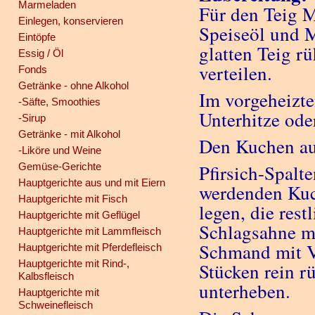
Marmeladen
Für den Teig M
Einlegen, konservieren
Speiseöl und 
Eintöpfe
glatten Teig r
Essig / Öl
verteilen.
Fonds
Getränke - ohne Alkohol
Im vorgeheizte
-Säfte, Smoothies
Unterhitze ode
-Sirup
Getränke - mit Alkohol
Den Kuchen au
-Liköre und Weine
Gemüse-Gerichte
Pfirsich-Spalt
Hauptgerichte aus und mit Eiern
werdenden Kuch
Hauptgerichte mit Fisch
legen, die rest
Hauptgerichte mit Geflügel
Schlagsahne mi
Hauptgerichte mit Lammfleisch
Schmand mit Va
Hauptgerichte mit Pferdefleisch
Hauptgerichte mit Rind-,
Stücken rein r
Kalbsfleisch
unterheben.
Hauptgerichte mit
Schweinefleisch