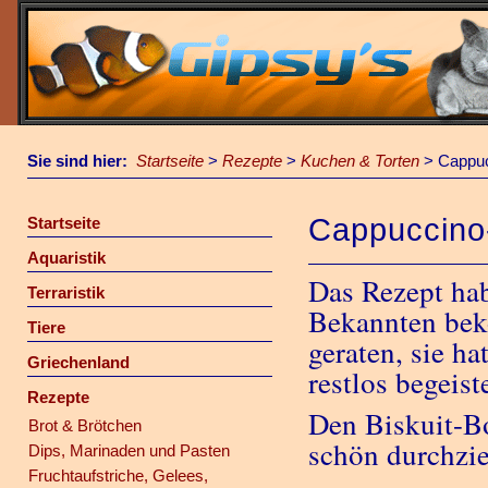
Sie sind hier:
Startseite
>
Rezepte
>
Kuchen & Torten
>
Cappuc
Cappuccino
Startseite
Aquaristik
Das Rezept hab
Terraristik
Bekannten beko
Tiere
geraten, sie h
Griechenland
restlos begeiste
Rezepte
Den Biskuit-B
Brot & Brötchen
schön durchzi
Dips, Marinaden und Pasten
Fruchtaufstriche, Gelees,