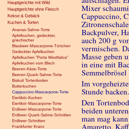
aufschlagen. E
Hauptgerichte mit Wild
Mixer schaumi
Hauptgerichte ohne Fleisch
Cappuccino, C
Kekse & Gebäck
Zitronenschale
Kuchen & Torten
Backpulver, H
Ananas-Sahne-Torte
Apfelkuchen, gedeckter,
auch 200 g von
griechischer
vermischen. D
Blaubeer-Mascarpone-Törtchen
Gedeckter Apfelkuchen
Masse geben un
Apfelkuchen "Porta Westfalica"
in eine mit Ba
Apfelkuchen vom Blech
Beeren-Käse-Torte
Semmelbrösel b
Beeren-Quark-Sahne-Torte
Biskuit Tortenboden
Im vorgeheizte
Butterkuchen
Stunde backen
Cappuccino-Mascarpone-Torte
Eierlikör-Kuchen
Den Tortenbod
Eierlikör-Mascarpone-Torte
beiden untere
Erdbeer-Mascarpone-Torte
Erdbeer-Quark-Sahne-Schnitten
man mag kann 
Erdbeer-Schnitten
Amaretto, Kaff
Frankfurter Kranz