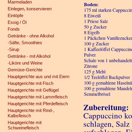
Marmeladen
Boden:
Einlegen, konservieren
175 ml starken Cappucci
8 Eiweiß
Eintöpfe
1 Priese Salz
Essig / Öl
50 g Zucker
Fonds
8 Eigelb
Getränke - ohne Alkohol
1 Päckchen Vanillezucke
-Säfte, Smoothies
100 g Zucker
1 Kaffeelöffel Cappuccin
-Sirup
Pulver
Getränke - mit Alkohol
Schale von 1 unbehandel
-Liköre und Weine
Zitrone
Gemüse-Gerichte
125 g Mehl
Hauptgerichte aus und mit Eiern
1/2 Teelöffel Backpulver
100 g gemahlene Haselnü
Hauptgerichte mit Fisch
100 g gemahlene Mandel
Hauptgerichte mit Geflügel
Semmelbrösel
Hauptgerichte mit Lammfleisch
Hauptgerichte mit Pferdefleisch
Zubereitung:
Hauptgerichte mit Rind-,
Cappuccino koc
Kalbsfleisch
schlagen, Salz
Hauptgerichte mit
Schweinefleisch