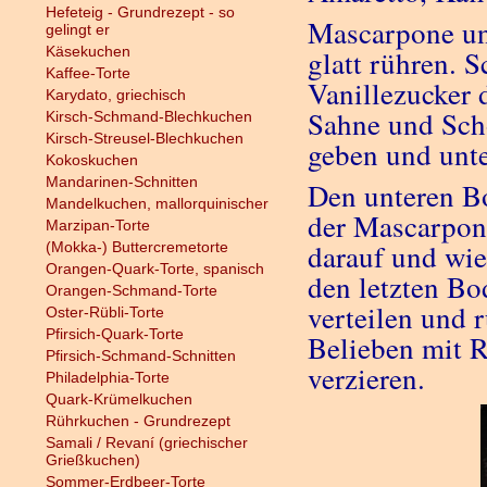
Hefeteig - Grundrezept - so
Mascarpone un
gelingt er
Käsekuchen
glatt rühren. 
Kaffee-Torte
Vanillezucker 
Karydato, griechisch
Sahne und Sch
Kirsch-Schmand-Blechkuchen
Kirsch-Streusel-Blechkuchen
geben und unt
Kokoskuchen
Mandarinen-Schnitten
Den unteren Bo
Mandelkuchen, mallorquinischer
der Mascarpon
Marzipan-Torte
darauf und wie
(Mokka-) Buttercremetorte
Orangen-Quark-Torte, spanisch
den letzten Bo
Orangen-Schmand-Torte
verteilen und 
Oster-Rübli-Torte
Pfirsich-Quark-Torte
Belieben mit 
Pfirsich-Schmand-Schnitten
verzieren.
Philadelphia-Torte
Quark-Krümelkuchen
Rührkuchen - Grundrezept
Samali / Revaní (griechischer
Grießkuchen)
Sommer-Erdbeer-Torte