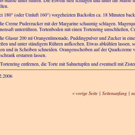
lb-Masse unter rühren. Die Eiweiß steif schlagen und unter die Masse 
llen.
ei 180° (oder Umluft 160°) vorgeheizten Backofen ca. 18 Minuten bac
die Creme Puderzucker mit der Margarine schaumig schlagen. Magerqu
onensaft unterrühren. Tortenboden mit einen Tortenring umschließen, Cr
die Glasur 200 ml Orangenlimonade, Puddingpulver und Zucker in eine
eßen und unter ständigem Rühren aufkochen. Etwas abkühlen lassen, s
len und in Scheiben schneiden. Orangenscheiben auf der Quarkcreme v
schrank erstarren lassen.
Tortenring entfernen, die Torte mit Sahnetupfen und eventuell mit Zis
2.2006
« vorige Seite
|
Seitenanfang
|
n