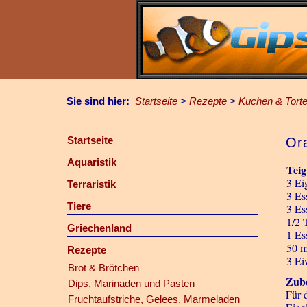
Sie sind hier:
Startseite
>
Rezepte
>
Kuchen & Tort
Startseite
Or
Aquaristik
Teig
3 Ei
Terraristik
3 Es
Tiere
3 Es
1/2 
Griechenland
1 Es
50 m
Rezepte
3 Ei
Brot & Brötchen
Zube
Dips, Marinaden und Pasten
Für 
Fruchtaufstriche, Gelees, Marmeladen