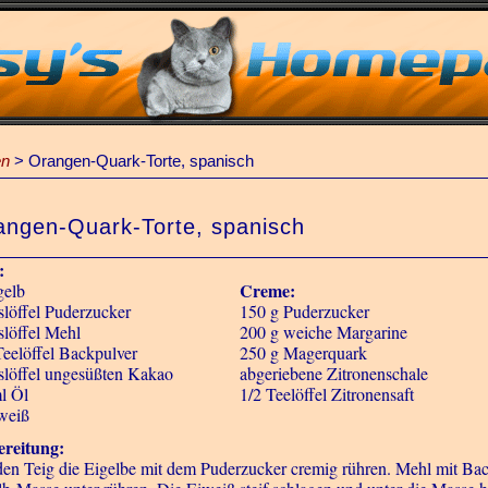
en
>
Orangen-Quark-Torte, spanisch
angen-Quark-Torte, spanisch
:
Creme:
gelb
slöffel Puderzucker
150 g Puderzucker
slöffel Mehl
200 g weiche Margarine
Teelöffel Backpulver
250 g Magerquark
slöffel ungesüßten Kakao
abgeriebene Zitronenschale
l Öl
1/2 Teelöffel Zitronensaft
weiß
reitung:
den Teig die Eigelbe mit dem Puderzucker cremig rühren. Mehl mit Ba