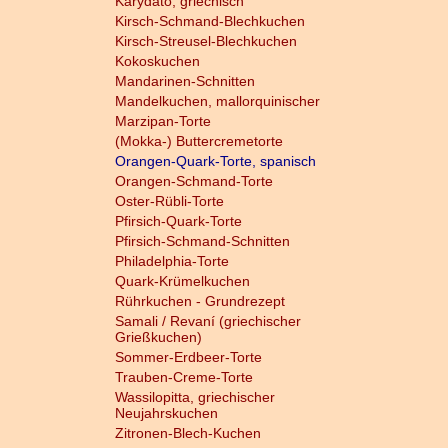
Karydato, griechisch
Kirsch-Schmand-Blechkuchen
Kirsch-Streusel-Blechkuchen
Kokoskuchen
Mandarinen-Schnitten
Mandelkuchen, mallorquinischer
Marzipan-Torte
(Mokka-) Buttercremetorte
Orangen-Quark-Torte, spanisch
Orangen-Schmand-Torte
Oster-Rübli-Torte
Pfirsich-Quark-Torte
Pfirsich-Schmand-Schnitten
Philadelphia-Torte
Quark-Krümelkuchen
Rührkuchen - Grundrezept
Samali / Revaní (griechischer
Grießkuchen)
Sommer-Erdbeer-Torte
Trauben-Creme-Torte
Wassilopitta, griechischer
Neujahrskuchen
Zitronen-Blech-Kuchen