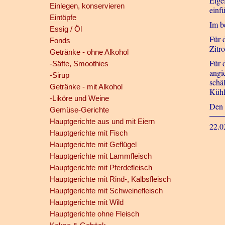
Eige
Einlegen, konservieren
einfü
Eintöpfe
Im b
Essig / Öl
Für 
Fonds
Zitr
Getränke - ohne Alkohol
Für 
-Säfte, Smoothies
angi
-Sirup
schä
Getränke - mit Alkohol
Kühl
-Liköre und Weine
Den 
Gemüse-Gerichte
Hauptgerichte aus und mit Eiern
22.0
Hauptgerichte mit Fisch
Hauptgerichte mit Geflügel
Hauptgerichte mit Lammfleisch
Hauptgerichte mit Pferdefleisch
Hauptgerichte mit Rind-, Kalbsfleisch
Hauptgerichte mit Schweinefleisch
Hauptgerichte mit Wild
Hauptgerichte ohne Fleisch