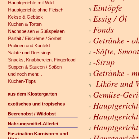
Hauptgerichte mit Wild
Eintöpfe
Hauptgerichte ohne Fleisch
Essig / Öl
Kekse & Gebäck
Kuchen & Torten
Fonds
Nachspeisen & Süßspeisen
Getränke - o
Parfait / Eiscrème / Sorbet
Pralinen und Konfekt
-Säfte, Smoo
Salate und Dressings
-Sirup
Snacks, Knabbereien, Fingerfood
Suppen & Saucen / Soßen
Getränke - m
und noch mehr...
-Liköre und 
Küchen-Tipps
Gemüse-Geri
aus dem Klostergarten
Hauptgericht
exotisches und tropisches
Hauptgericht
Beerenobst / Wildobst
Nahrungsmittel-Allerlei
Hauptgericht
Faszination Karnivoren und
Hauptgericht