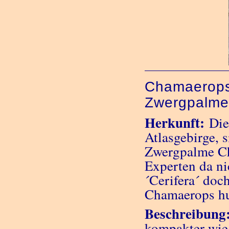
Chamaerops 
Zwergpalm
Herkunft:
Die
Atlasgebirge, s
Zwergpalme Ch
Experten da nic
´Cerifera´ doch
Chamaerops hum
Beschreibung
kompakter wie