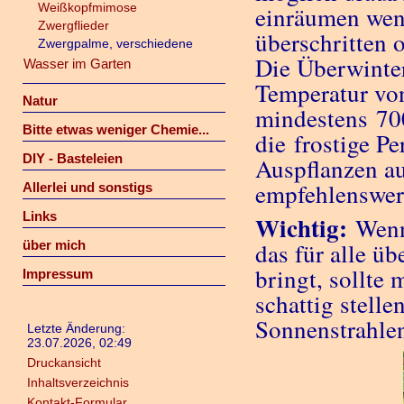
Weißkopfmimose
einräumen wen
Zwergflieder
überschritten 
Zwergpalme, verschiedene
Die Überwinter
Wasser im Garten
Temperatur von
Natur
mindestens 700
Bitte etwas weniger Chemie...
die frostige Pe
DIY - Basteleien
Auspflanzen a
empfehlenswer
Allerlei und sonstigs
Links
Wichtig:
Wenn 
über mich
das für alle ü
bringt, sollte 
Impressum
schattig stelle
Sonnenstrahle
Letzte Änderung:
23.07.2026, 02:49
Druckansicht
Inhaltsverzeichnis
Kontakt-Formular