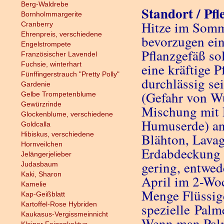
Berg-Waldrebe
Standort / Pfl
Bornholmmargerite
Hitze im Somme
Cranberry
Ehrenpreis, verschiedene
bevorzugen ein
Engelstrompete
Pflanzgefäß so
Französischer Lavendel
Fuchsie, winterhart
eine kräftige P
Fünffingerstrauch "Pretty Polly"
durchlässig se
Gardenie
(Gefahr von Wu
Gelbe Trompetenblume
Gewürzrinde
Mischung mit 
Glockenblume, verschiedene
Humuserde) ang
Goldcalla
Hibiskus, verschiedene
Blähton, Lavagr
Hornveilchen
Erdabdeckung 
Jelängerjelieber
gering, entwed
Judasbaum
Kaki, Sharon
April im 2-Wo
Kamelie
Menge Flüssigd
Kap-Geißblatt
Kartoffel-Rose Hybriden
spezielle Palm
Kaukasus-Vergissmeinnicht
Wenn man Palm