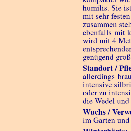
humilis. Sie i
mit sehr festen
zusammen stehe
ebenfalls mit 
wird mit 4 Met
entsprechenden
genügend große
Standort / Pfl
allerdings bra
intensive silb
oder zu intens
die Wedel und 
Wuchs / Verw
im Garten und 
Winterhärte: