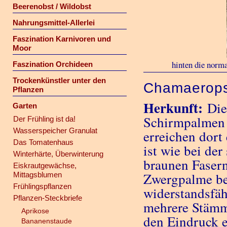
Beerenobst / Wildobst
Nahrungsmittel-Allerlei
Faszination Karnivoren und
Moor
hinten die norma
Faszination Orchideen
Trockenkünstler unter den
Chamaerops
Pflanzen
Herkunft:
Die
Garten
Schirmpalmen
Der Frühling ist da!
Wasserspeicher Granulat
erreichen dor
Das Tomatenhaus
ist wie bei de
Winterhärte, Überwinterung
braunen Fasern
Eiskrautgewächse,
Zwergpalme bed
Mittagsblumen
Frühlingspflanzen
widerstandsfä
Pflanzen-Steckbriefe
mehrere Stämme
Aprikose
den Eindruck 
Bananenstaude