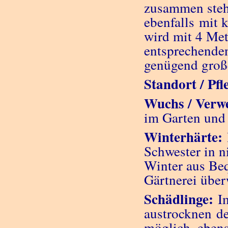
zusammen stehe
ebenfalls mit 
wird mit 4 Met
entsprechenden
genügend große
Standort / Pfl
Wuchs / Verw
im Garten und 
Winterhärte:
Schwester in n
Winter aus Be
Gärtnerei über
Schädlinge:
Im
austrocknen de
möglich, ebens