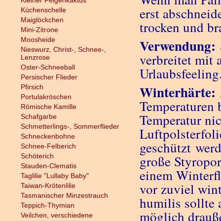
Kleiner Feigenkaktus
erst abschneid
Küchenschelle
Maiglöckchen
trocken und br
Mini-Zitrone
Moosheide
Verwendung:
Nieswurz, Christ-, Schnee-,
verbreitet mit
Lenzrose
Oster-Schneeball
Urlaubsfeeling
Persischer Flieder
Winterhärte:
Pfirsich
Portulakröschen
Temperaturen b
Römische Kamille
Temperatur nic
Schafgarbe
Schmetterlings-, Sommerflieder
Luftpolsterfol
Schneckenbohne
geschützt werd
Schnee-Felberich
Schöterich
große Styropor
Stauden-Clematis
einem Winterfl
Taglilie "Lullaby Baby"
vor zuviel win
Taiwan-Krötenlilie
Tasmanischer Minzestrauch
humilis sollte
Teppich-Thymian
möglich drauße
Veilchen, verschiedene