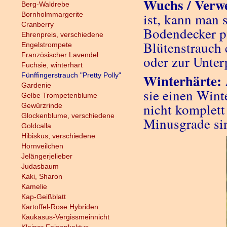
Wuchs / Verw
Berg-Waldrebe
Bornholmmargerite
ist, kann man s
Cranberry
Bodendecker pf
Ehrenpreis, verschiedene
Blütenstrauch 
Engelstrompete
Französischer Lavendel
oder zur Unter
Fuchsie, winterhart
Fünffingerstrauch "Pretty Polly"
Winterhärte:
Gardenie
sie einen Wint
Gelbe Trompetenblume
nicht komplett
Gewürzrinde
Glockenblume, verschiedene
Minusgrade sin
Goldcalla
Hibiskus, verschiedene
Hornveilchen
Jelängerjelieber
Judasbaum
Kaki, Sharon
Kamelie
Kap-Geißblatt
Kartoffel-Rose Hybriden
Kaukasus-Vergissmeinnicht