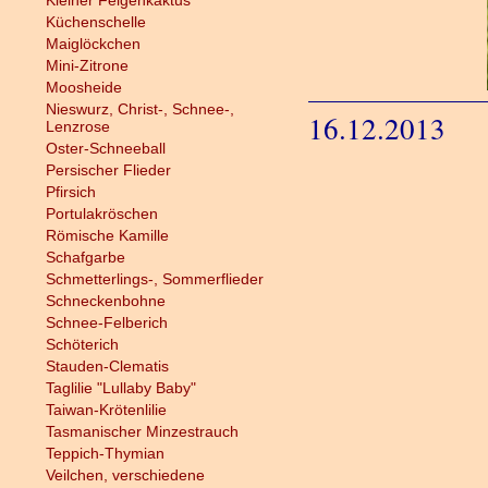
Kleiner Feigenkaktus
Küchenschelle
Maiglöckchen
Mini-Zitrone
Moosheide
Nieswurz, Christ-, Schnee-,
16.12.2013
Lenzrose
Oster-Schneeball
Persischer Flieder
Pfirsich
Portulakröschen
Römische Kamille
Schafgarbe
Schmetterlings-, Sommerflieder
Schneckenbohne
Schnee-Felberich
Schöterich
Stauden-Clematis
Taglilie "Lullaby Baby"
Taiwan-Krötenlilie
Tasmanischer Minzestrauch
Teppich-Thymian
Veilchen, verschiedene