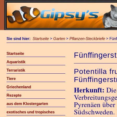
Sie sind hier:
Startseite
>
Garten
>
Pflanzen-Steckbriefe
>
Fünf
Fünffingerst
Startseite
Aquaristik
Potentilla fr
Terraristik
Fünffingerst
Tiere
Griechenland
Herkunft:
Die 
Verbreitungsge
Rezepte
Pyrenäen über 
aus dem Klostergarten
Südschweden. I
exotisches und tropisches