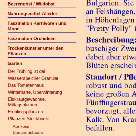
Bulgarien. Sie
Beerenobst / Wildobst
an Felshängen,
Nahrungsmittel-Allerlei
in Höhenlagen 
Faszination Karnivoren und
"Pretty Polly" 
Moor
Beschreibung
Faszination Orchideen
buschiger Zwer
Trockenkünstler unter den
Pflanzen
dabei aber etwa
Blüten erschei
Garten
Der Frühling ist da!
Standort / Pfl
Wasserspeicher Granulat
robust und bode
Das Tomatenhaus
keine großen A
Winterhärte, Überwinterung
Eiskrautgewächse,
Fünffingerstra
Mittagsblumen
bevorzugt, all
Frühlingspflanzen
Kalk. Von Kran
Pflanzen-Steckbriefe
befallen.
Aprikose
Bananenstaude