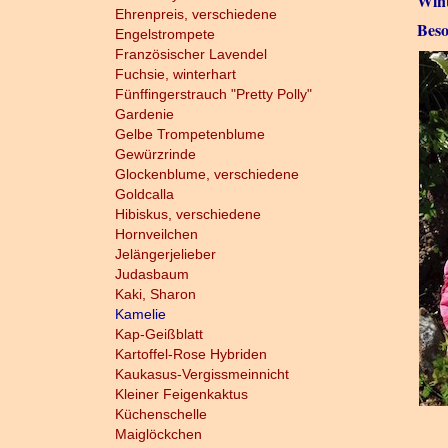
Wint
Ehrenpreis, verschiedene
Beso
Engelstrompete
Französischer Lavendel
Fuchsie, winterhart
Fünffingerstrauch "Pretty Polly"
Gardenie
Gelbe Trompetenblume
Gewürzrinde
Glockenblume, verschiedene
Goldcalla
Hibiskus, verschiedene
Hornveilchen
Jelängerjelieber
Judasbaum
Kaki, Sharon
Kamelie
Kap-Geißblatt
Kartoffel-Rose Hybriden
Kaukasus-Vergissmeinnicht
Kleiner Feigenkaktus
Küchenschelle
Maiglöckchen