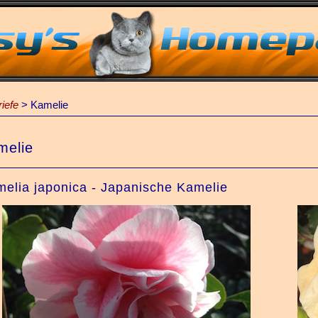
iefe
>
Kamelie
melie
elia japonica - Japanische Kamelie