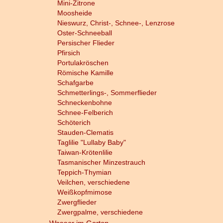
Mini-Zitrone
Moosheide
Nieswurz, Christ-, Schnee-, Lenzrose
Oster-Schneeball
Persischer Flieder
Pfirsich
Portulakröschen
Römische Kamille
Schafgarbe
Schmetterlings-, Sommerflieder
Schneckenbohne
Schnee-Felberich
Schöterich
Stauden-Clematis
Taglilie "Lullaby Baby"
Taiwan-Krötenlilie
Tasmanischer Minzestrauch
Teppich-Thymian
Veilchen, verschiedene
Weißkopfmimose
Zwergflieder
Zwergpalme, verschiedene