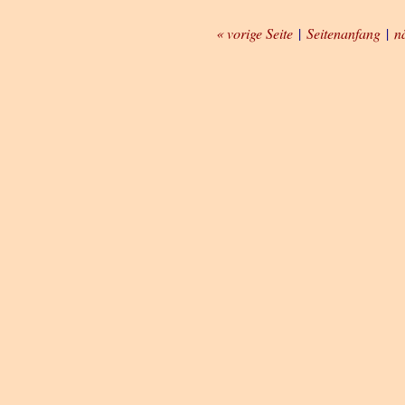
« vorige Seite
|
Seitenanfang
|
n