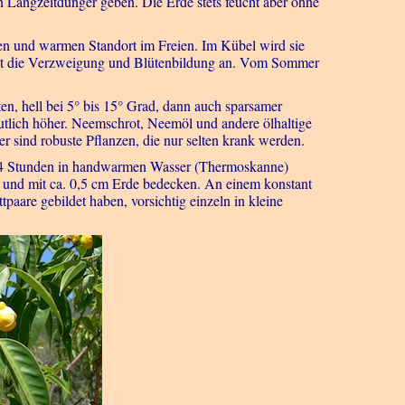
n Langzeitdünger geben. Die Erde stets feucht aber ohne
n und warmen Standort im Freien. Im Kübel wird sie
 regt die Verzweigung und Blütenbildung an. Vom Sommer
n, hell bei 5° bis 15° Grad, dann auch sparsamer
eutlich höher. Neemschrot, Neemöl und andere ölhaltige
r sind robuste Pflanzen, die nur selten krank werden.
. 24 Stunden in handwarmen Wasser (Thermoskanne)
n und mit ca. 0,5 cm Erde bedecken. An einem konstant
are gebildet haben, vorsichtig einzeln in kleine