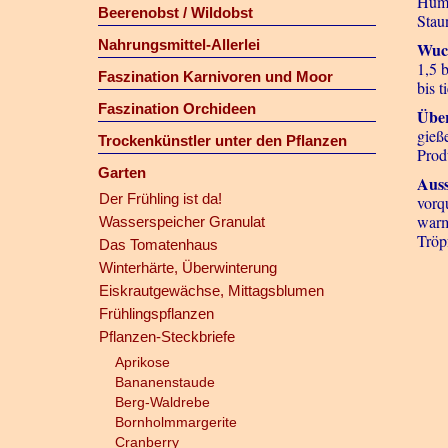
Humu
Beerenobst / Wildobst
Stau
Nahrungsmittel-Allerlei
Wuc
1,5 
Faszination Karnivoren und Moor
bis t
Faszination Orchideen
Übe
gieß
Trockenkünstler unter den Pflanzen
Prod
Garten
Auss
Der Frühling ist da!
vorq
warm
Wasserspeicher Granulat
Tröp
Das Tomatenhaus
Winterhärte, Überwinterung
Eiskrautgewächse, Mittagsblumen
Frühlingspflanzen
Pflanzen-Steckbriefe
Aprikose
Bananenstaude
Berg-Waldrebe
Bornholmmargerite
Cranberry