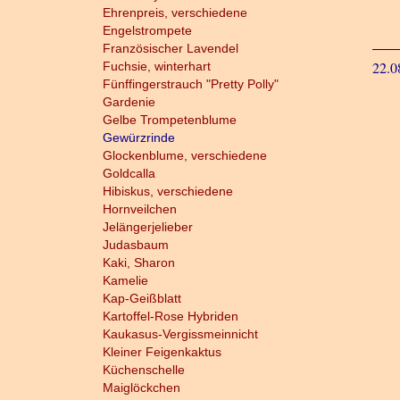
Ehrenpreis, verschiedene
Engelstrompete
Französischer Lavendel
22.0
Fuchsie, winterhart
Fünffingerstrauch "Pretty Polly"
Gardenie
Gelbe Trompetenblume
Gewürzrinde
Glockenblume, verschiedene
Goldcalla
Hibiskus, verschiedene
Hornveilchen
Jelängerjelieber
Judasbaum
Kaki, Sharon
Kamelie
Kap-Geißblatt
Kartoffel-Rose Hybriden
Kaukasus-Vergissmeinnicht
Kleiner Feigenkaktus
Küchenschelle
Maiglöckchen