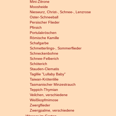
Mini-Zitrone
Moosheide
Nieswurz, Christ-, Schnee-, Lenzrose
Oster-Schneeball
Persischer Flieder
Pfirsich
Portulakröschen
Römische Kamille
Schafgarbe
Schmetterlings-, Sommerflieder
Schneckenbohne
Schnee-Felberich
Schöterich
Stauden-Clematis
Taglilie "Lullaby Baby"
Taiwan-Krötenlilie
Tasmanischer Minzestrauch
Teppich-Thymian
Veilchen, verschiedene
Weißkopfmimose
Zwergflieder
Zwergpalme, verschiedene