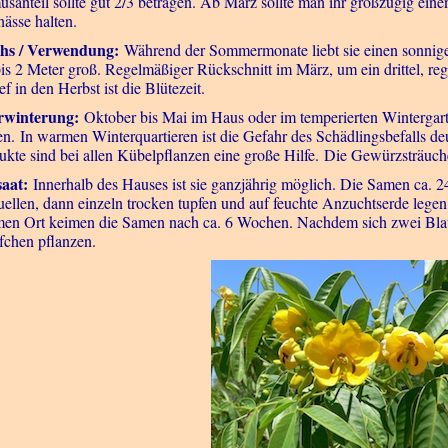
santeil sollte gut 2/3 betragen. Ab März sollte man ihr großzügig eine
nässe halten.
hs / Verwendung:
Während der Sommermonate liebt sie einen sonnige
bis 2 Meter groß. Regelmäßiger Rückschnitt im März, um ein drittel,
ief in den Herbst ist die Blütezeit.
rwinterung:
Oktober bis Mai im Haus oder im temperierten Wintergarte
en. In warmen Winterquartieren ist die Gefahr des Schädlingsbefalls d
ukte sind bei allen Kübelpflanzen eine große Hilfe. Die Gewürzsträuche
aat:
Innerhalb des Hauses ist sie ganzjährig möglich. Die Samen ca
uellen, dann einzeln trocken tupfen und auf feuchte Anzuchtserde lege
en Ort keimen die Samen nach ca. 6 Wochen. Nachdem sich zwei Blattpa
fchen pflanzen.