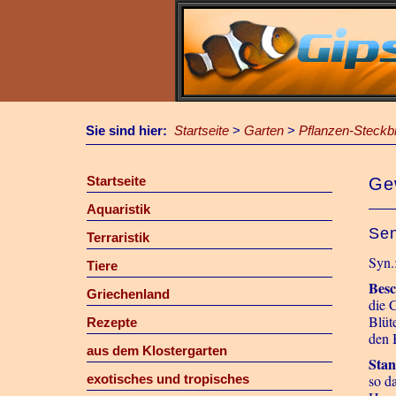
Sie sind hier:
Startseite
>
Garten
>
Pflanzen-Steckbr
Startseite
Ge
Aquaristik
Sen
Terraristik
Syn.
Tiere
Besc
Griechenland
die 
Blüt
Rezepte
den 
aus dem Klostergarten
Stan
exotisches und tropisches
so d