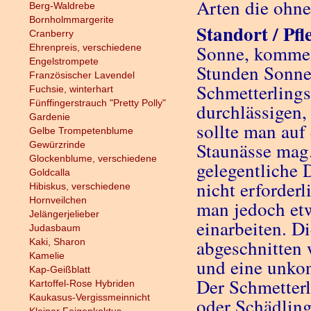
Arten die ohn
Berg-Waldrebe
Bornholmmargerite
Standort / Pfl
Cranberry
Sonne, kommen 
Ehrenpreis, verschiedene
Engelstrompete
Stunden Sonne
Französischer Lavendel
Schmetterlings
Fuchsie, winterhart
Fünffingerstrauch "Pretty Polly"
durchlässigen
Gardenie
sollte man auf
Gelbe Trompetenblume
Staunässe mag.
Gewürzrinde
Glockenblume, verschiedene
gelegentliche 
Goldcalla
nicht erforder
Hibiskus, verschiedene
Hornveilchen
man jedoch et
Jelängerjelieber
einarbeiten. Di
Judasbaum
abgeschnitten 
Kaki, Sharon
Kamelie
und eine unkon
Kap-Geißblatt
Der Schmetterl
Kartoffel-Rose Hybriden
Kaukasus-Vergissmeinnicht
oder Schädling