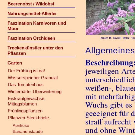
Beerenobst / Wildobst
Nahrungsmittel-Allerlei
Faszination Karnivoren und
Moor
Faszination Orchideen
hinten B. davidii ´Buzz´ Vio
Trockenkünstler unter den
Allgemeine
Pflanzen
Beschreibung
Garten
jeweiligen Arte
Der Frühling ist da!
unterschiedlic
Wasserspeicher Granulat
Das Tomatenhaus
weißen-, blaue
Winterhärte, Überwinterung
mit mehrfarbi
Eiskrautgewächse,
Wuchs gibt es 
Mittagsblumen
geeeignet für 
Frühlingspflanzen
Pflanzen-Steckbriefe
straff aufrech
Aprikose
und ohne Wint
Bananenstaude