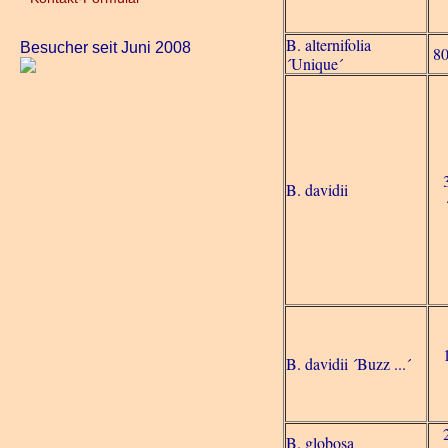
B. alternifolia
Besucher seit Juni 2008
80
´Unique´
B. davidii
B. davidii ´Buzz ...´
B. globosa