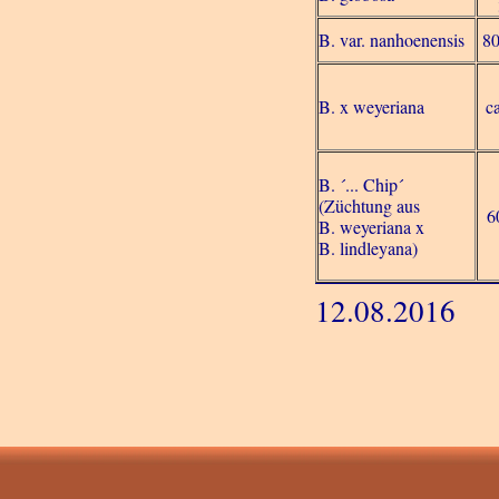
B. var. nanhoenensis
80
B. x weyeriana
c
B. ´... Chip´
(Züchtung aus
6
B. weyeriana x
B. lindleyana)
12.08.2016