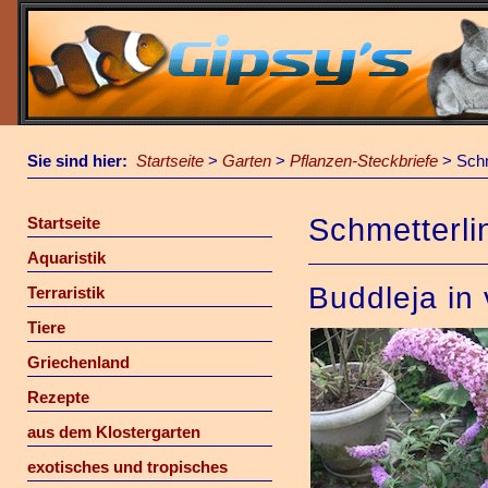
Sie sind hier:
Startseite
>
Garten
>
Pflanzen-Steckbriefe
>
Schm
Schmetterli
Startseite
Aquaristik
Buddleja in
Terraristik
Tiere
Griechenland
Rezepte
aus dem Klostergarten
exotisches und tropisches