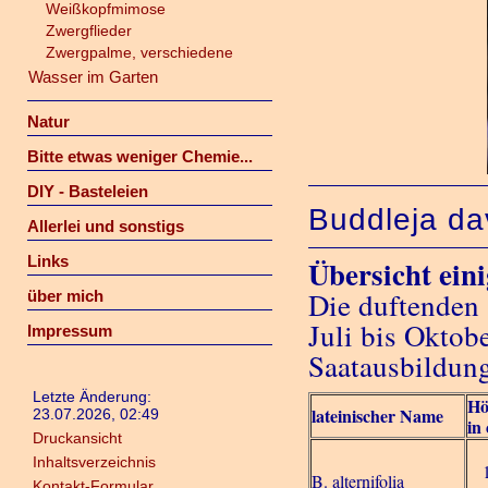
Weißkopfmimose
Zwergflieder
Zwergpalme, verschiedene
Wasser im Garten
Natur
Bitte etwas weniger Chemie...
DIY - Basteleien
Buddleja dav
Allerlei und sonstigs
Links
Übersicht ein
Die duftenden 
über mich
Juli bis Oktob
Impressum
Saatausbildung
Letzte Änderung:
Hö
lateinischer Name
23.07.2026, 02:49
in
Druckansicht
Inhaltsverzeichnis
B. alternifolia
Kontakt-Formular