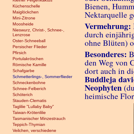
Kleiner Feigenkaktus
Bienen, Humme
Küchenschelle
Nektarquelle g
Maiglöckchen
Mini-Zitrone
Vermehrung:
Moosheide
Nieswurz, Christ-, Schnee-,
durch einjähri
Lenzrose
ohne Blüten) o
Oster-Schneeball
Persischer Flieder
Besonderes:
Bu
Pfirsich
Portulakröschen
den Weg von Ch
Römische Kamille
dort auch in d
Schafgarbe
Buddleja davi
Schmetterlings-, Sommerflieder
Schneckenbohne
Neophyten
(du
Schnee-Felberich
heimische Flor
Schöterich
Stauden-Clematis
Taglilie "Lullaby Baby"
Taiwan-Krötenlilie
Tasmanischer Minzestrauch
Teppich-Thymian
Veilchen, verschiedene