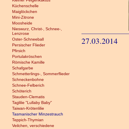
Kleiner Feigenkaktus
Küchenschelle
Maiglöckchen
Mini-Zitrone
Moosheide
Nieswurz, Christ-, Schnee-,
Lenzrose
27.03.2014
Oster-Schneeball
Persischer Flieder
Pfirsich
Portulakröschen
Römische Kamille
Schafgarbe
Schmetterlings-, Sommerflieder
Schneckenbohne
Schnee-Felberich
Schöterich
Stauden-Clematis
Taglilie "Lullaby Baby"
Taiwan-Krötenlilie
Tasmanischer Minzestrauch
Teppich-Thymian
Veilchen, verschiedene