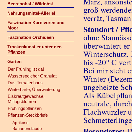
März, ansonste
Beerenobst / Wildobst
groß werdende
Nahrungsmittel-Allerlei
verrät, Tasman
Faszination Karnivoren und
Standort / Pfl
Moor
ohne Staunässe
Faszination Orchideen
überwintert er
Trockenkünstler unter den
Winterschutz. 
Pflanzen
bis -20° C vert
Garten
Bei mir steht 
Der Frühling ist da!
Wasserspeicher Granulat
Winter (Dezem
Das Tomatenhaus
ungeheizte Sch
Winterhärte, Überwinterung
Als Kübelpflan
Eiskrautgewächse,
neutrale, durc
Mittagsblumen
Frühlingspflanzen
Flachwurzler 
Pflanzen-Steckbriefe
Schmetterlinge
Aprikose
Besonderes:
D
Bananenstaude