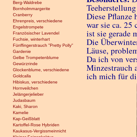
Berg-Waldrebe
Teeherstellun
Bornholmmargerite
Diese Pflanze 
Cranberry
Ehrenpreis, verschiedene
war sie ca. 25
Engelstrompete
ist sie gerade
Französischer Lavendel
Die Überwinter
Fuchsie, winterhart
Fünffingerstrauch "Pretty Polly"
Läuse, problem
Gardenie
Da ich von ver
Gelbe Trompetenblume
Gewürzrinde
Minzestrauch a
Glockenblume, verschiedene
ich mich für d
Goldcalla
Hibiskus, verschiedene
Hornveilchen
Jelängerjelieber
Judasbaum
Kaki, Sharon
Kamelie
Kap-Geißblatt
Kartoffel-Rose Hybriden
Kaukasus-Vergissmeinnicht