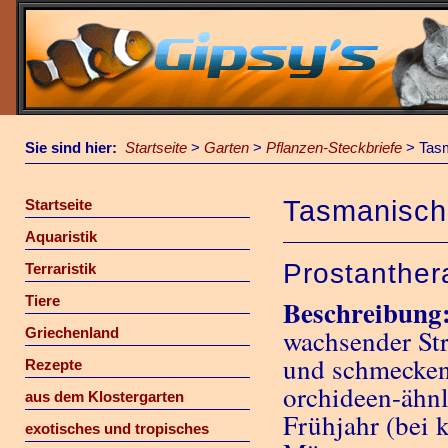
Sie sind hier:
Startseite
>
Garten
>
Pflanzen-Steckbriefe
>
Tas
Tasmanisch
Startseite
Aquaristik
Prostanther
Terraristik
Tiere
Beschreibung
wachsender Str
Griechenland
und schmeckend
Rezepte
orchideen-ähnl
aus dem Klostergarten
Frühjahr (bei 
exotisches und tropisches