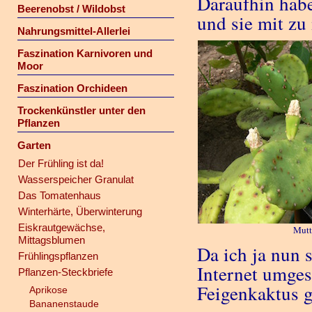
Daraufhin habe
Beerenobst / Wildobst
und sie mit z
Nahrungsmittel-Allerlei
Faszination Karnivoren und
Moor
Faszination Orchideen
Trockenkünstler unter den
Pflanzen
Garten
Der Frühling ist da!
Wasserspeicher Granulat
Das Tomatenhaus
Winterhärte, Überwinterung
Eiskrautgewächse,
Mutt
Mittagsblumen
Da ich ja nun 
Frühlingspflanzen
Internet umges
Pflanzen-Steckbriefe
Feigenkaktus 
Aprikose
Bananenstaude