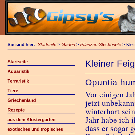
Sie sind hier:
Startseite
>
Garten
>
Pflanzen-Steckbriefe
>
Klei
Kleiner Fei
Startseite
Aquaristik
Opuntia hum
Terraristik
Tiere
Vor einigen Ja
jetzt unbekann
Griechenland
winterhart sein
Rezepte
Jahr habe ich i
aus dem Klostergarten
dass er sogar 
exotisches und tropisches