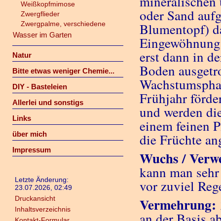
mineralischen 
Weißkopfmimose
oder Sand aufg
Zwergflieder
Zwergpalme, verschiedene
Blumentopf) d
Wasser im Garten
Eingewöhnung b
erst dann in 
Natur
Boden ausgetro
Bitte etwas weniger Chemie...
Wachstumsphas
DIY - Basteleien
Frühjahr förde
Allerlei und sonstigs
und werden die
Links
einem feinen P
über mich
die Früchte an
Impressum
Wuchs / Verw
kann man sehr 
Letzte Änderung:
vor zuviel Reg
23.07.2026, 02:49
Druckansicht
Vermehrung:
Inhaltsverzeichnis
an der Basis a
Kontakt-Formular