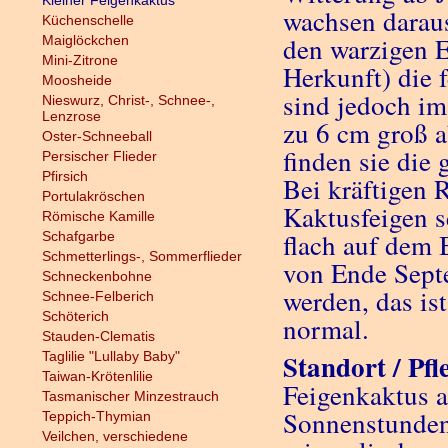
Kleiner Feigenkaktus
wachsen daraus
Küchenschelle
den warzigen E
Maiglöckchen
Mini-Zitrone
Herkunft) die 
Moosheide
sind jedoch im
Nieswurz, Christ-, Schnee-,
Lenzrose
zu 6 cm groß 
Oster-Schneeball
finden sie die
Persischer Flieder
Pfirsich
Bei kräftigen
Portulakröschen
Kaktusfeigen s
Römische Kamille
flach auf dem 
Schafgarbe
Schmetterlings-, Sommerflieder
von Ende Sept
Schneckenbohne
werden, das is
Schnee-Felberich
Schöterich
normal.
Stauden-Clematis
Standort / Pfl
Taglilie "Lullaby Baby"
Taiwan-Krötenlilie
Feigenkaktus a
Tasmanischer Minzestrauch
Sonnenstunden
Teppich-Thymian
Veilchen, verschiedene