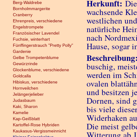
Herkunft:
Dies
Berg-Waldrebe
Bornholmmargerite
wachsende Kle
Cranberry
westlichen und
Ehrenpreis, verschiedene
natürliche Hei
Engelstrompete
Französischer Lavendel
nach Nordmexik
Fuchsie, winterhart
Hause, sogar i
Fünffingerstrauch "Pretty Polly"
Gardenie
Beschreibung
Gelbe Trompetenblume
buschig, meist
Gewürzrinde
Glockenblume, verschiedene
werden im Schn
Goldcalla
ovalen blattäh
Hibiskus, verschiedene
Hornveilchen
und besitzen j
Jelängerjelieber
Dornen, sind g
Judasbaum
bis viele diese
Kaki, Sharon
Kamelie
Widerhaken au
Kap-Geißblatt
Die meist gelb
Kartoffel-Rose Hybriden
Kaukasus-Vergissmeinnicht
Witterung ab J