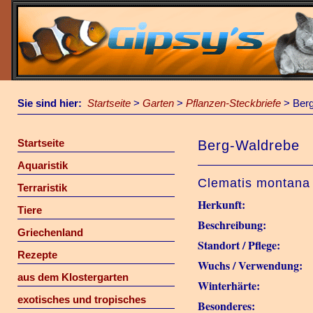
Sie sind hier:
Startseite
>
Garten
>
Pflanzen-Steckbriefe
>
Ber
Startseite
Berg-Waldrebe
Aquaristik
Clematis montana v
Terraristik
Herkunft:
Tiere
Beschreibung:
Griechenland
Standort / Pflege:
Rezepte
Wuchs / Verwendung:
aus dem Klostergarten
Winterhärte:
exotisches und tropisches
Besonderes: