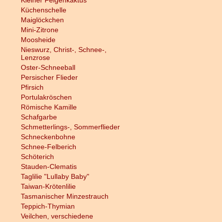
Kleiner Feigenkaktus
Küchenschelle
Maiglöckchen
Mini-Zitrone
Moosheide
Nieswurz, Christ-, Schnee-,
Lenzrose
Oster-Schneeball
Persischer Flieder
Pfirsich
Portulakröschen
Römische Kamille
Schafgarbe
Schmetterlings-, Sommerflieder
Schneckenbohne
Schnee-Felberich
Schöterich
Stauden-Clematis
Taglilie "Lullaby Baby"
Taiwan-Krötenlilie
Tasmanischer Minzestrauch
Teppich-Thymian
Veilchen, verschiedene