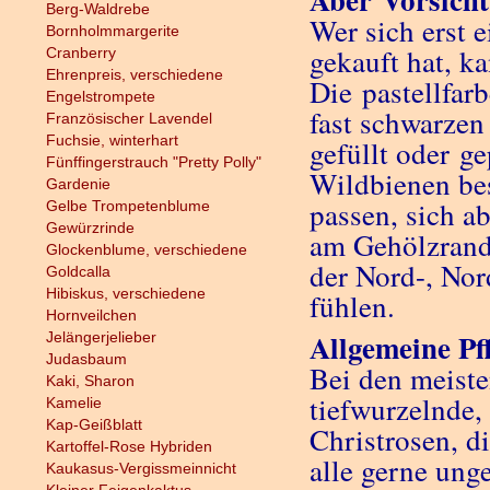
Berg-Waldrebe
Wer sich erst 
Bornholmmargerite
gekauft hat, k
Cranberry
Ehrenpreis, verschiedene
Die pastellfar
Engelstrompete
fast schwarzen
Französischer Lavendel
Fuchsie, winterhart
gefüllt oder 
Fünffingerstrauch "Pretty Polly"
Wildbienen bes
Gardenie
passen, sich a
Gelbe Trompetenblume
Gewürzrinde
am Gehölzrand
Glockenblume, verschiedene
der Nord-, No
Goldcalla
Hibiskus, verschiedene
fühlen.
Hornveilchen
Allgemeine Pf
Jelängerjelieber
Judasbaum
Bei den meiste
Kaki, Sharon
tiefwurzelnde,
Kamelie
Kap-Geißblatt
Christrosen, d
Kartoffel-Rose Hybriden
alle gerne ung
Kaukasus-Vergissmeinnicht