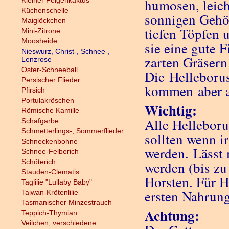
Kleiner Feigenkaktus
humosen, leich
Küchenschelle
sonnigen Gehö
Maiglöckchen
tiefen Töpfen 
Mini-Zitrone
Moosheide
sie eine gute 
Nieswurz, Christ-, Schnee-,
zarten Gräsern
Lenzrose
Oster-Schneeball
Die Helleborus
Persischer Flieder
kommen aber au
Pfirsich
Portulakröschen
Wichtig:
Römische Kamille
Alle Helleboru
Schafgarbe
Schmetterlings-, Sommerflieder
sollten wenn i
Schneckenbohne
werden. Lässt 
Schnee-Felberich
Schöterich
werden (bis zu
Stauden-Clematis
Horsten. Für 
Taglilie "Lullaby Baby"
ersten Nahrun
Taiwan-Krötenlilie
Tasmanischer Minzestrauch
Achtung:
Teppich-Thymian
Veilchen, verschiedene