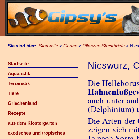
Sie sind hier:
Startseite
>
Garten
>
Pflanzen-Steckbriefe
>
Nies
Nieswurz, C
Startseite
Aquaristik
Die Helleborus
Terraristik
Hahnenfußge
Tiere
auch unter and
Griechenland
(Delphinium) u
Rezepte
Die Arten der 
aus dem Klostergarten
zeigen sich mi
exotisches und tropisches
Je nach Sorte 