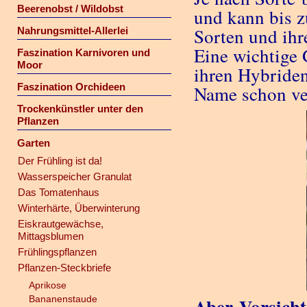
Beerenobst / Wildobst
und kann bis z
Sorten und ihr
Nahrungsmittel-Allerlei
Eine wichtige 
Faszination Karnivoren und
Moor
ihren Hybriden
Faszination Orchideen
Name schon ver
Trockenkünstler unter den
Pflanzen
Garten
Der Frühling ist da!
Wasserspeicher Granulat
Das Tomatenhaus
Winterhärte, Überwinterung
Eiskrautgewächse,
Mittagsblumen
Frühlingspflanzen
Pflanzen-Steckbriefe
Aprikose
Bananenstaude
Aber Vorsicht