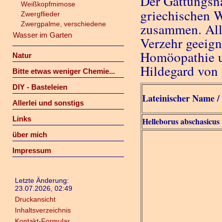
Der Gattungsna
Weißkopfmimose
griechischen 
Zwergflieder
Zwergpalme, verschiedene
zusammen. Alle
Wasser im Garten
Verzehr geeign
Homöopathie u
Natur
Hildegard von 
Bitte etwas weniger Chemie...
DIY - Basteleien
Lateinischer Name /
Allerlei und sonstigs
Links
Helleborus abschasicus
über mich
Impressum
Letzte Änderung:
23.07.2026, 02:49
Druckansicht
Inhaltsverzeichnis
Kontakt-Formular