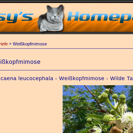
iefe
>
Weißkopfmimose
ißkopfmimose
caena leucocephala - Weißkopfmimose - Wilde T