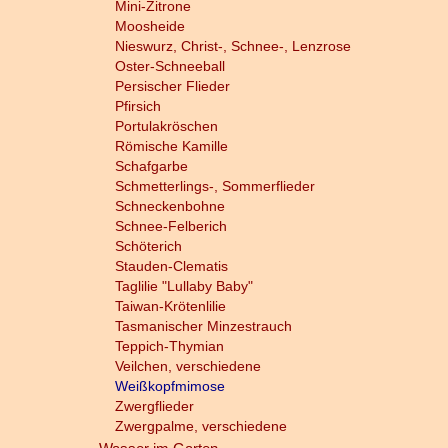
Mini-Zitrone
Moosheide
Nieswurz, Christ-, Schnee-, Lenzrose
Oster-Schneeball
Persischer Flieder
Pfirsich
Portulakröschen
Römische Kamille
Schafgarbe
Schmetterlings-, Sommerflieder
Schneckenbohne
Schnee-Felberich
Schöterich
Stauden-Clematis
Taglilie "Lullaby Baby"
Taiwan-Krötenlilie
Tasmanischer Minzestrauch
Teppich-Thymian
Veilchen, verschiedene
Weißkopfmimose
Zwergflieder
Zwergpalme, verschiedene