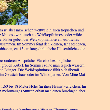
 ist aber inzwischen weltweit in allen tropischen und
de Mimose wird auch als Weißkopfmimose oder wilde
erblätter geben der Weißkopfmimose ein exotisches
zusammen. Im Sommer folgt den kleinen, langgestielten,
bheben, ca. 15 cm lange bräunliche Hülsenfrüchte, die
e besonderen Ansprüche. Für eine bestmögliche
 großen Kübel. Im Sommer sollte man täglich wässern
len Dünger. Die Weißkopfmimose fühlt sich überall
, im Gewächshaus oder im Wintergarten. Von Mitte Mai
1,60 bis 18 Meter Höhe (in ihrer Heimat) erreichen. Im
urch mehrmaliges Stutzen erhält man einen buschigen aber
 12 Stunden in handwarmen Wasser (Thermoskanne)