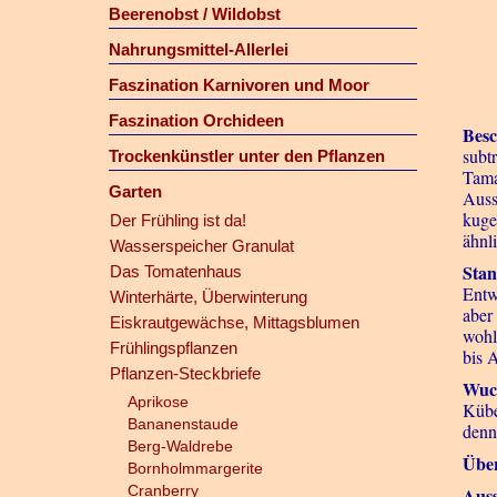
Beerenobst / Wildobst
Nahrungsmittel-Allerlei
Faszination Karnivoren und Moor
Faszination Orchideen
Besc
subt
Trockenkünstler unter den Pflanzen
Tama
Garten
Auss
kuge
Der Frühling ist da!
ähnl
Wasserspeicher Granulat
Stan
Das Tomatenhaus
Entw
Winterhärte, Überwinterung
aber
Eiskrautgewächse, Mittagsblumen
wohl
Frühlingspflanzen
bis 
Pflanzen-Steckbriefe
Wuc
Aprikose
Kübe
Bananenstaude
denn
Berg-Waldrebe
Übe
Bornholmmargerite
Cranberry
Auss