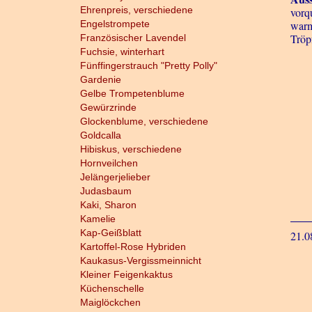
Ehrenpreis, verschiedene
vorq
Engelstrompete
warm
Tröp
Französischer Lavendel
Fuchsie, winterhart
Fünffingerstrauch "Pretty Polly"
Gardenie
Gelbe Trompetenblume
Gewürzrinde
Glockenblume, verschiedene
Goldcalla
Hibiskus, verschiedene
Hornveilchen
Jelängerjelieber
Judasbaum
Kaki, Sharon
Kamelie
Kap-Geißblatt
21.0
Kartoffel-Rose Hybriden
Kaukasus-Vergissmeinnicht
Kleiner Feigenkaktus
Küchenschelle
Maiglöckchen