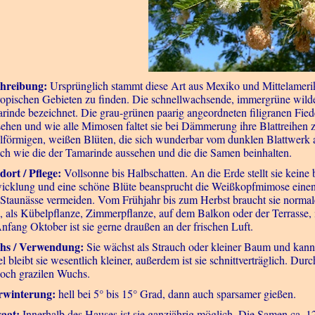
hreibung:
Ursprünglich stammt diese Art aus Mexiko und Mittelamerika
ropischen Gebieten zu finden. Die schnellwachsende, immergrüne wil
rinde bezeichnet. Die grau-grünen paarig angeordneten filigranen Fied
ehen und wie alle Mimosen faltet sie bei Dämmerung ihre Blattreihen 
lförmigen, weißen Blüten, die sich wunderbar vom dunklen Blattwerk a
ich wie die der Tamarinde aussehen und die die Samen beinhalten.
dort / Pflege:
Vollsonne bis Halbschatten. An die Erde stellt sie kein
icklung und eine schöne Blüte beansprucht die Weißkopfmimose einen
 Staunässe vermeiden. Vom Frühjahr bis zum Herbst braucht sie norma
, als Kübelpflanze, Zimmerpflanze, auf dem Balkon oder der Terrasse
Anfang Oktober ist sie gerne draußen an der frischen Luft.
hs / Verwendung:
Sie wächst als Strauch oder kleiner Baum und kann 
l bleibt sie wesentlich kleiner, außerdem ist sie schnittverträglich. D
och grazilen Wuchs.
rwinterung:
hell bei 5° bis 15° Grad, dann auch sparsamer gießen.
aat:
Innerhalb des Hauses ist sie ganzjährig möglich. Die Samen ca.