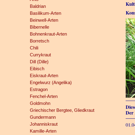
Kult
Baldrian
Kons
Basilikum-Arten
Beinwell-Arten
Bibernelle
Bohnenkraut-Arten
Borretsch
Chili
Currykraut
Dill (Dille)
Eibisch
Eiskraut-Arten
Engelwurz (Angelika)
Estragon
Fenchel-Arten
Goldmohn
Dies
Griechischer Bergtee, Gliedkraut
Der 
Gundermann
Johanniskraut
01.0
Kamille-Arten