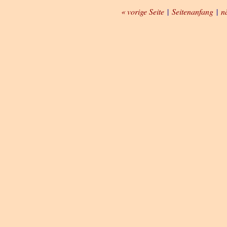
« vorige Seite
|
Seitenanfang
|
n