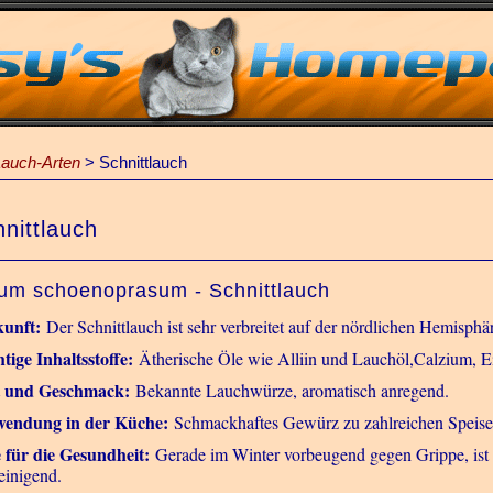
Lauch-Arten
>
Schnittlauch
nittlauch
ium schoenoprasum - Schnittlauch
unft:
Der Schnittlauch ist sehr verbreitet auf der nördlichen Hemisphä
tige Inhaltsstoffe:
Ätherische Öle wie Alliin und Lauchöl,Calzium, Ei
t und Geschmack:
Bekannte Lauchwürze, aromatisch anregend.
endung in der Küche:
Schmackhaftes Gewürz zu zahlreichen Speisen,
e für die Gesundheit:
Gerade im Winter vorbeugend gegen Grippe, ist ap
einigend.