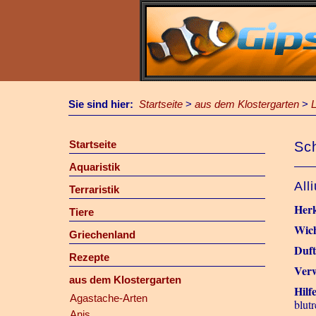
Sie sind hier:
Startseite
>
aus dem Klostergarten
>
Startseite
Sch
Aquaristik
All
Terraristik
Herk
Tiere
Wich
Griechenland
Duf
Rezepte
Verw
aus dem Klostergarten
Hilf
Agastache-Arten
blutr
Anis