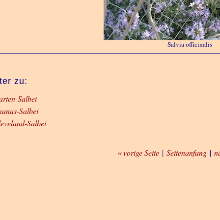
Salvia officinalis
ter zu:
rten-Salbei
anas-Salbei
eveland-Salbei
« vorige Seite
|
Seitenanfang
|
n