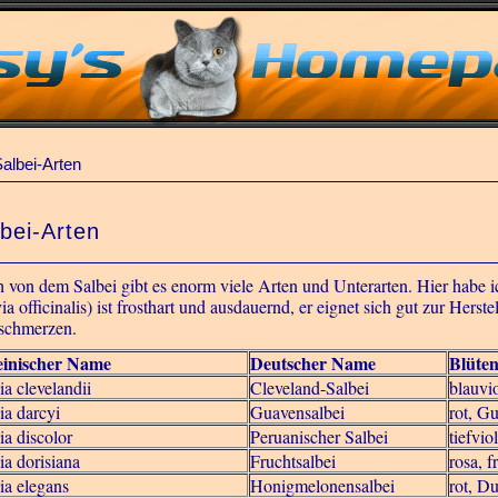
albei-Arten
bei-Arten
 von dem Salbei gibt es enorm viele Arten und Unterarten. Hier habe i
ia officinalis) ist frosthart und ausdauernd, er eignet sich gut zur Her
schmerzen.
einischer Name
Deutscher Name
Blüten
ia clevelandii
Cleveland-Salbei
blauvio
ia darcyi
Guavensalbei
rot, G
ia discolor
Peruanischer Salbei
tiefvio
ia dorisiana
Fruchtsalbei
rosa, 
ia elegans
Honigmelonensalbei
rot, D