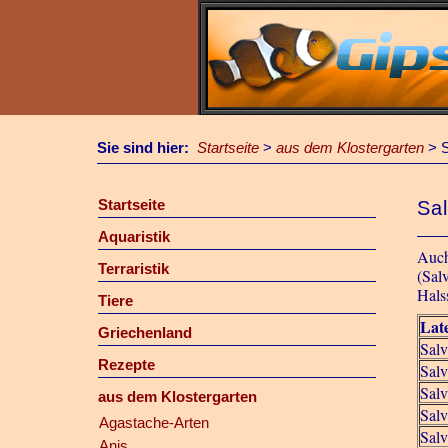
Sie sind hier:
Startseite
>
aus dem Klostergarten
>
S
Startseite
Sal
Aquaristik
Auch
Terraristik
(Salv
Hals
Tiere
Lat
Griechenland
Salv
Rezepte
Salv
Salv
aus dem Klostergarten
Salv
Agastache-Arten
Salv
Anis