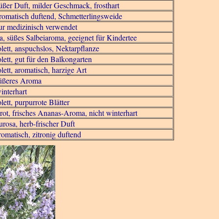
süßer Duft, milder Geschmack, frosthart
aromatisch duftend, Schmetterlingsweide
ur medizinisch verwendet
la, süßes Salbeiaroma, geeignet für Kindertee
olett, anspuchslos, Nektarpflanze
lett, gut für den Balkongarten
lett, aromatisch, harzige Art
süßeres Aroma
interhart
lett, purpurrote Blätter
rot, frisches Ananas-Aroma, nicht winterhart
urosa, herb-frischer Duft
romatisch, zitronig duftend