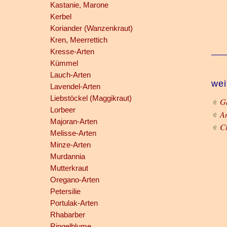
Kastanie, Marone
Kerbel
Koriander (Wanzenkraut)
Kren, Meerrettich
Kresse-Arten
Kümmel
Lauch-Arten
wei
Lavendel-Arten
Liebstöckel (Maggikraut)
Ga
Lorbeer
An
Majoran-Arten
Cl
Melisse-Arten
Minze-Arten
Murdannia
Mutterkraut
Oregano-Arten
Petersilie
Portulak-Arten
Rhabarber
Ringelblume