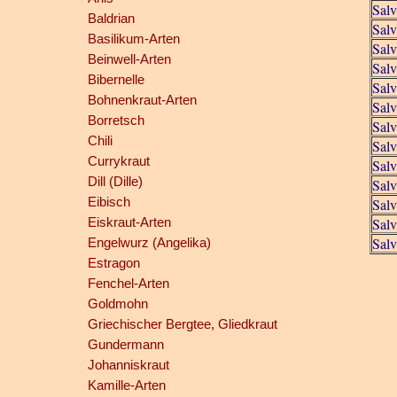
Salv
Baldrian
Salv
Basilikum-Arten
Salv
Beinwell-Arten
Salv
Bibernelle
Salv
Bohnenkraut-Arten
Salv
Borretsch
Salv
Chili
Salv
Currykraut
Salv
Dill (Dille)
Salv
Eibisch
Salv
Eiskraut-Arten
Salv
Salv
Engelwurz (Angelika)
Estragon
Fenchel-Arten
Goldmohn
Griechischer Bergtee, Gliedkraut
Gundermann
Johanniskraut
Kamille-Arten