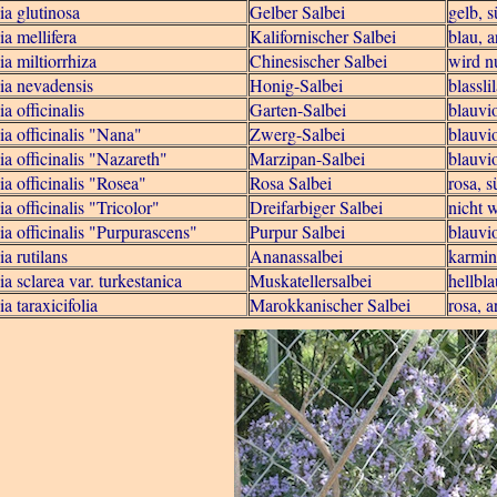
ia glutinosa
Gelber Salbei
gelb, 
ia mellifera
Kalifornischer Salbei
blau, 
ia miltiorrhiza
Chinesischer Salbei
wird n
ia nevadensis
Honig-Salbei
blassli
ia officinalis
Garten-Salbei
blauvi
ia officinalis "Nana"
Zwerg-Salbei
blauvio
ia officinalis "Nazareth"
Marzipan-Salbei
blauvio
ia officinalis "Rosea"
Rosa Salbei
rosa, 
ia officinalis "Tricolor"
Dreifarbiger Salbei
nicht w
ia officinalis "Purpurascens"
Purpur Salbei
blauvio
ia rutilans
Ananassalbei
karmin
ia sclarea var. turkestanica
Muskatellersalbei
hellbla
ia taraxicifolia
Marokkanischer Salbei
rosa, a