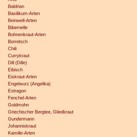
Baldrian
Basilikum-Arten
Beinwell-Arten
Bibernelle
Bohnenkraut-Arten
Borretsch
Chili
Currykraut
Dill (Dille)
Eibisch
Eiskraut-Arten
Engelwurz (Angelika)
Estragon
Fenchel-Arten
Goldmohn
Griechischer Bergtee, Gliedkraut
Gundermann
Johanniskraut
Kamille-Arten