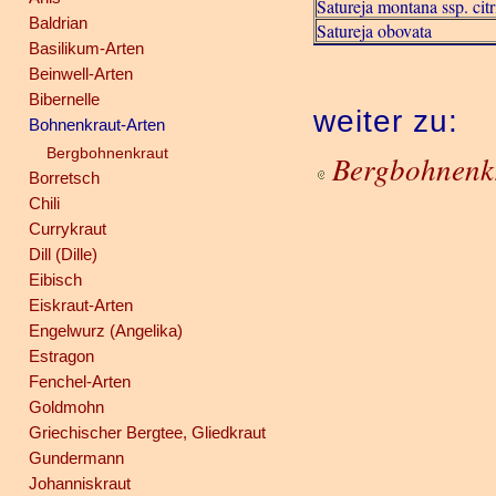
Satureja montana ssp. cit
Baldrian
Satureja obovata
Basilikum-Arten
Beinwell-Arten
Bibernelle
weiter zu:
Bohnenkraut-Arten
Bergbohnenkraut
Bergbohnenk
Borretsch
Chili
Currykraut
Dill (Dille)
Eibisch
Eiskraut-Arten
Engelwurz (Angelika)
Estragon
Fenchel-Arten
Goldmohn
Griechischer Bergtee, Gliedkraut
Gundermann
Johanniskraut