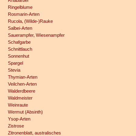
Rhabarber
Ringelblume
Rosmarin-Arten
Rucola, (Wilde-)Rauke
Salbei-Arten
Sauerampfer, Wiesenampfer
Schafgarbe
Schnittlauch
Sonnenhut
Spargel
Stevia
Thymian-Arten
Veilchen-Arten
Walderdbeere
Waldmeister
Weinraute
Wermut (Absinth)
Ysop-Arten
Zistrose
Zitronenblatt, australisches