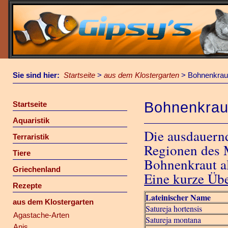
Sie sind hier:
Startseite
>
aus dem Klostergarten
>
Bohnenkrau
Bohnenkrau
Startseite
Aquaristik
Die ausdauern
Terraristik
Regionen des 
Tiere
Bohnenkraut a
Griechenland
Eine kurze Übe
Rezepte
Lateinischer Name
aus dem Klostergarten
Satureja hortensis
Agastache-Arten
Satureja montana
Anis