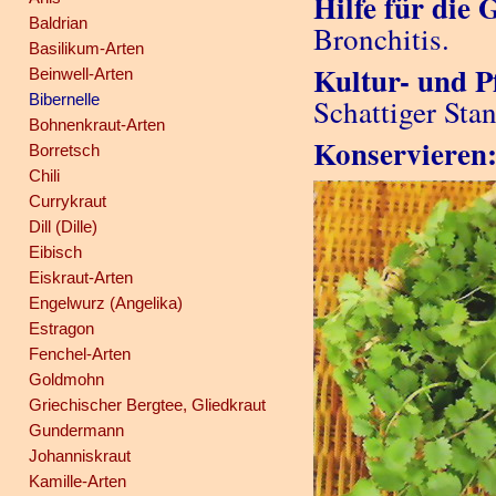
Hilfe für die 
Baldrian
Bronchitis.
Basilikum-Arten
Kultur- und P
Beinwell-Arten
Bibernelle
Schattiger Stan
Bohnenkraut-Arten
Konservieren
Borretsch
Chili
Currykraut
Dill (Dille)
Eibisch
Eiskraut-Arten
Engelwurz (Angelika)
Estragon
Fenchel-Arten
Goldmohn
Griechischer Bergtee, Gliedkraut
Gundermann
Johanniskraut
Kamille-Arten