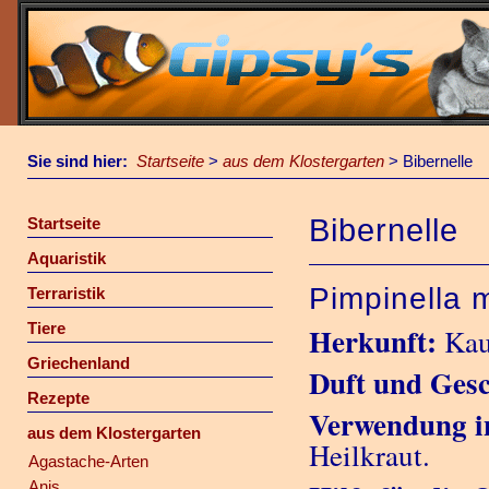
Sie sind hier:
Startseite
>
aus dem Klostergarten
>
Bibernelle
Bibernelle
Startseite
Aquaristik
Pimpinella m
Terraristik
Tiere
Herkunft:
Kau
Griechenland
Duft und Ges
Rezepte
Verwendung i
aus dem Klostergarten
Heilkraut.
Agastache-Arten
Anis