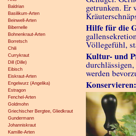
getrunken. Er 
Baldrian
Basilikum-Arten
Kräuterschnäps
Beinwell-Arten
Hilfe für die 
Bibernelle
gallensekretio
Bohnenkraut-Arten
Borretsch
Völlegefühl, s
Chili
Kultur- und P
Currykraut
durchlässigen,
Dill (Dille)
Eibisch
werden bevorzu
Eiskraut-Arten
Konservieren
Engelwurz (Angelika)
Estragon
Fenchel-Arten
Goldmohn
Griechischer Bergtee, Gliedkraut
Gundermann
Johanniskraut
Kamille-Arten