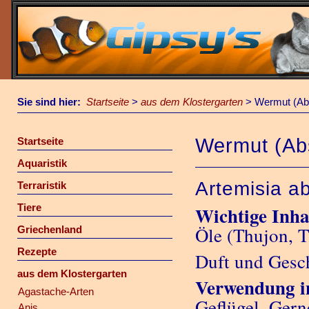
Sie sind hier:
Startseite
>
aus dem Klostergarten
>
Wermut (Ab
Wermut (Ab
Startseite
Aquaristik
Artemisia a
Terraristik
Tiere
Wichtige Inhal
Öle (Thujon, T
Griechenland
Rezepte
Duft und Ges
aus dem Klostergarten
Verwendung i
Agastache-Arten
Geflügel. Ger
Anis