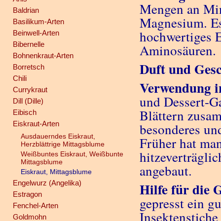
Mengen an Min
Baldrian
Magnesium. Es
Basilikum-Arten
hochwertiges E
Beinwell-Arten
Bibernelle
Aminosäuren.
Bohnenkraut-Arten
Duft und Ges
Borretsch
Chili
Verwendung i
Currykraut
und Dessert-Ga
Dill (Dille)
Blättern zusam
Eibisch
Eiskraut-Arten
besonderes un
Ausdauerndes Eiskraut,
Früher hat man
Herzblättrige Mittagsblume
hitzeverträgl
Weißbuntes Eiskraut, Weißbunte
Mittagsblume
angebaut.
Eiskraut, Mittagsblume
Engelwurz (Angelika)
Hilfe für die 
Estragon
gepresst ein g
Fenchel-Arten
Insektenstiche
Goldmohn