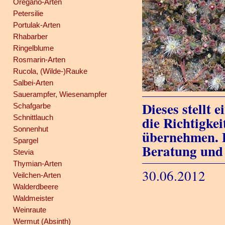
Oregano-Arten
Petersilie
Portulak-Arten
Rhabarber
Ringelblume
Rosmarin-Arten
Rucola, (Wilde-)Rauke
Salbei-Arten
Sauerampfer, Wiesenampfer
Dieses stellt 
Schafgarbe
Schnittlauch
die Richtigkei
Sonnenhut
übernehmen. D
Spargel
Beratung und
Stevia
Thymian-Arten
30.06.2012
Veilchen-Arten
Walderdbeere
Waldmeister
Weinraute
Wermut (Absinth)