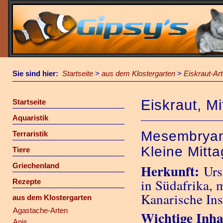
Sie sind hier:
Startseite
>
aus dem Klostergarten
>
Eiskraut-Ar
Eiskraut, M
Startseite
Aquaristik
Mesembryant
Terraristik
Kleine Mitt
Tiere
Griechenland
Herkunft:
Urs
in Südafrika, 
Rezepte
Kanarische Ins
aus dem Klostergarten
Agastache-Arten
Wichtige Inhal
Anis