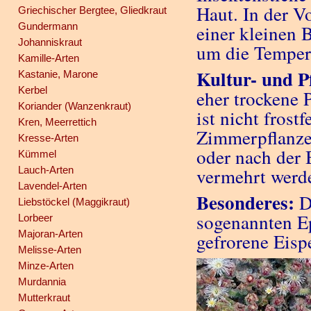
Haut. In der V
Griechischer Bergtee, Gliedkraut
Gundermann
einer kleinen 
Johanniskraut
um die Temper
Kamille-Arten
Kultur- und P
Kastanie, Marone
Kerbel
eher trockene 
Koriander (Wanzenkraut)
ist nicht frost
Kren, Meerrettich
Zimmerpflanze 
Kresse-Arten
oder nach der 
Kümmel
Lauch-Arten
vermehrt werd
Lavendel-Arten
Besonderes:
D
Liebstöckel (Maggikraut)
sogenannten Ep
Lorbeer
Majoran-Arten
gefrorene Eisp
Melisse-Arten
Minze-Arten
Murdannia
Mutterkraut