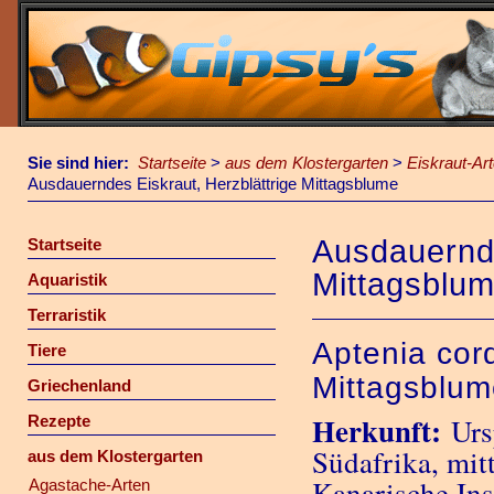
Sie sind hier:
Startseite
>
aus dem Klostergarten
>
Eiskraut-Ar
Ausdauerndes Eiskraut, Herzblättrige Mittagsblume
Ausdauernde
Startseite
Mittagsblu
Aquaristik
Terraristik
Aptenia cord
Tiere
Mittagsblu
Griechenland
Herkunft:
Rezepte
Ursp
Südafrika, mit
aus dem Klostergarten
Kanarische Ins
Agastache-Arten