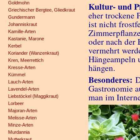
Goldmohn
Kultur- und P
Griechischer Bergtee, Gliedkraut
eher trockene 
Gundermann
ist nicht frost
Johanniskraut
Zimmerpflanze 
Kamille-Arten
Kastanie, Marone
oder nach der 
Kerbel
vermehrt werde
Koriander (Wanzenkraut)
Hängeampeln u
Kren, Meerrettich
hängen.
Kresse-Arten
Kümmel
Besonderes:
Di
Lauch-Arten
Gastronomie a
Lavendel-Arten
man im Interne
Liebstöckel (Maggikraut)
Lorbeer
Majoran-Arten
Melisse-Arten
Minze-Arten
Murdannia
Mutterkraut