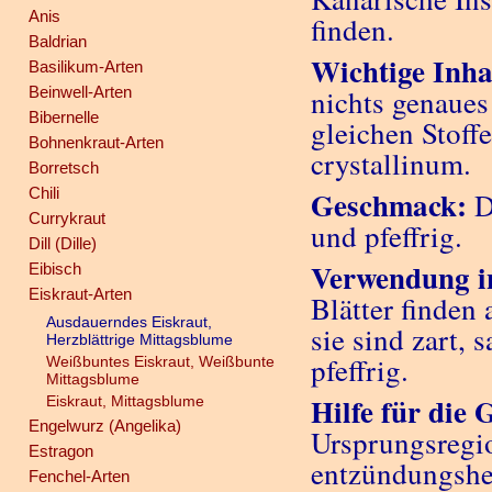
Anis
finden.
Baldrian
Wichtige Inhal
Basilikum-Arten
Beinwell-Arten
nichts genaues
Bibernelle
gleichen Stof
Bohnenkraut-Arten
crystallinum.
Borretsch
Chili
Geschmack:
D
Currykraut
und pfeffrig.
Dill (Dille)
Verwendung i
Eibisch
Eiskraut-Arten
Blätter finden 
Ausdauerndes Eiskraut,
sie sind zart, 
Herzblättrige Mittagsblume
pfeffrig.
Weißbuntes Eiskraut, Weißbunte
Mittagsblume
Hilfe für die 
Eiskraut, Mittagsblume
Engelwurz (Angelika)
Ursprungsregio
Estragon
entzündungsh
Fenchel-Arten