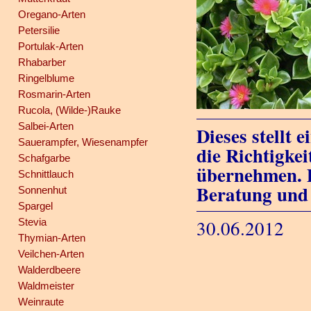
Oregano-Arten
Petersilie
Portulak-Arten
Rhabarber
Ringelblume
Rosmarin-Arten
Rucola, (Wilde-)Rauke
Salbei-Arten
Dieses stellt 
Sauerampfer, Wiesenampfer
die Richtigkei
Schafgarbe
übernehmen. D
Schnittlauch
Beratung und
Sonnenhut
Spargel
Stevia
30.06.2012
Thymian-Arten
Veilchen-Arten
Walderdbeere
Waldmeister
Weinraute