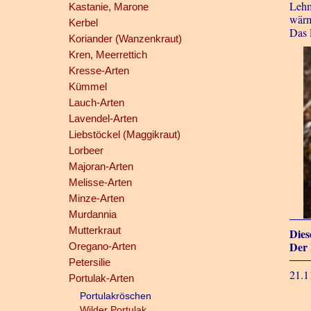
Lehm
Kastanie, Marone
wärm
Kerbel
Das 
Koriander (Wanzenkraut)
Kren, Meerrettich
Kresse-Arten
Kümmel
Lauch-Arten
Lavendel-Arten
Liebstöckel (Maggikraut)
Lorbeer
Majoran-Arten
Melisse-Arten
Minze-Arten
Murdannia
Mutterkraut
Dies
Der 
Oregano-Arten
Petersilie
21.1
Portulak-Arten
Portulakröschen
Wilder Portulak