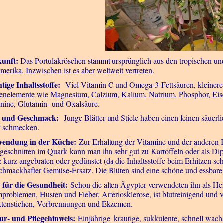
unft:
Das Portulakröschen stammt ursprünglich aus den tropischen und
merika. Inzwischen ist es aber weltweit vertreten.
tige Inhaltsstoffe:
Viel Vitamin C und Omega-3-Fettsäuren, kleinere
enelemente wie Magnesium, Calzium, Kalium, Natrium, Phosphor, Eise
nine, Glutamin- und Oxalsäure.
t und Geschmack:
Junge Blätter und Stiele haben einen feinen säuerli
er schmecken.
endung in der Küche:
Zur Erhaltung der Vitamine und der anderen In
ngeschnitten im Quark kann man ihn sehr gut zu Kartoffeln oder als Di
 kurz angebraten oder gedünstet (da die Inhaltsstoffe beim Erhitzen sc
schmackhafter Gemüse-Ersatz. Die Blüten sind eine schöne und essbare
e für die Gesundheit:
Schon die alten Ägypter verwendeten ihn als Hei
problemen, Husten und Fieber, Arteriosklerose, ist blutreinigend und vi
ktenstichen, Verbrennungen und Ekzemen.
ur- und Pflegehinweis:
Einjährige, krautige, sukkulente, schnell wach