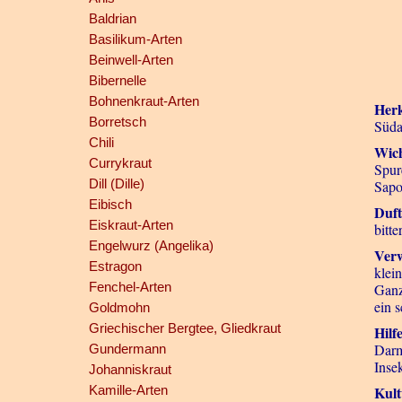
Baldrian
Basilikum-Arten
Beinwell-Arten
Bibernelle
Bohnenkraut-Arten
Herk
Borretsch
Süda
Chili
Wich
Currykraut
Spur
Dill (Dille)
Sapo
Eibisch
Duf
Eiskraut-Arten
bitt
Engelwurz (Angelika)
Verw
Estragon
klei
Fenchel-Arten
Ganz
ein 
Goldmohn
Griechischer Bergtee, Gliedkraut
Hilf
Darm
Gundermann
Inse
Johanniskraut
Kamille-Arten
Kult