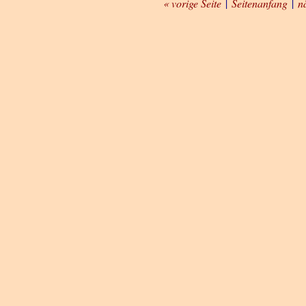
« vorige Seite
|
Seitenanfang
|
n