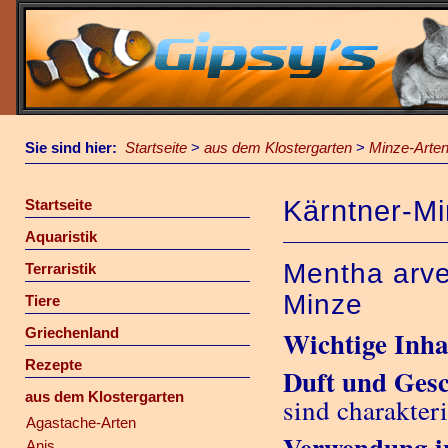
Sie sind hier:
Startseite
>
aus dem Klostergarten
>
Minze-Arte
Kärntner-M
Startseite
Aquaristik
Mentha arve
Terraristik
Minze
Tiere
Griechenland
Wichtige Inhal
Rezepte
Duft und Ges
aus dem Klostergarten
sind charakte
Agastache-Arten
Verwendung i
Anis