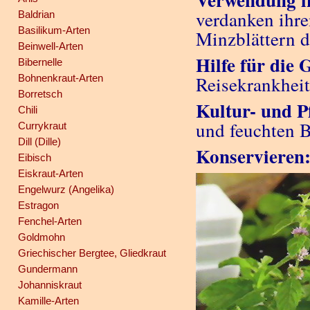
verdanken ihr
Baldrian
Basilikum-Arten
Minzblättern d
Beinwell-Arten
Hilfe für die 
Bibernelle
Bohnenkraut-Arten
Reisekrankhei
Borretsch
Kultur- und P
Chili
und feuchten 
Currykraut
Dill (Dille)
Konservieren
Eibisch
Eiskraut-Arten
Engelwurz (Angelika)
Estragon
Fenchel-Arten
Goldmohn
Griechischer Bergtee, Gliedkraut
Gundermann
Johanniskraut
Kamille-Arten