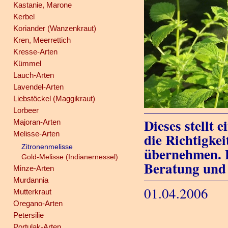
Kastanie, Marone
Kerbel
Koriander (Wanzenkraut)
Kren, Meerrettich
Kresse-Arten
Kümmel
Lauch-Arten
Lavendel-Arten
Liebstöckel (Maggikraut)
Lorbeer
Dieses stellt 
Majoran-Arten
Melisse-Arten
die Richtigkei
Zitronenmelisse
übernehmen. D
Gold-Melisse (Indianernessel)
Beratung und
Minze-Arten
Murdannia
01.04.2006
Mutterkraut
Oregano-Arten
Petersilie
Portulak-Arten