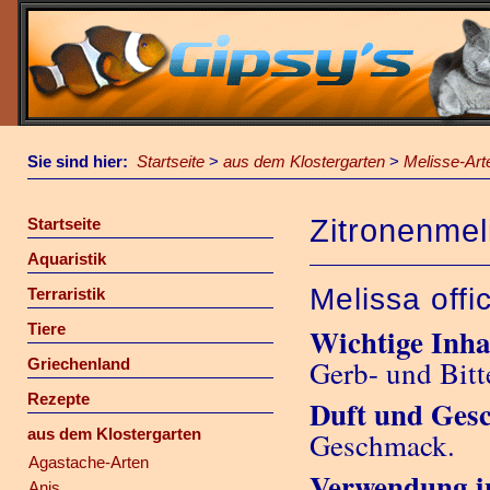
Sie sind hier:
Startseite
>
aus dem Klostergarten
>
Melisse-Art
Zitronenmel
Startseite
Aquaristik
Melissa offi
Terraristik
Tiere
Wichtige Inhal
Gerb- und Bitt
Griechenland
Rezepte
Duft und Ges
aus dem Klostergarten
Geschmack.
Agastache-Arten
Verwendung i
Anis