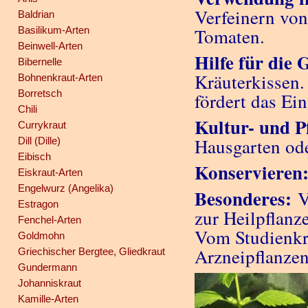
Verfeinern von
Baldrian
Basilikum-Arten
Tomaten.
Beinwell-Arten
Hilfe für die 
Bibernelle
Kräuterkissen.
Bohnenkraut-Arten
Borretsch
fördert das Ein
Chili
Kultur- und P
Currykraut
Hausgarten od
Dill (Dille)
Eibisch
Konservieren
Eiskraut-Arten
Engelwurz (Angelika)
Besonderes:
V
Estragon
zur Heilpflanz
Fenchel-Arten
Vom Studienkr
Goldmohn
Arzneipflanzen
Griechischer Bergtee, Gliedkraut
Gundermann
Johanniskraut
Kamille-Arten