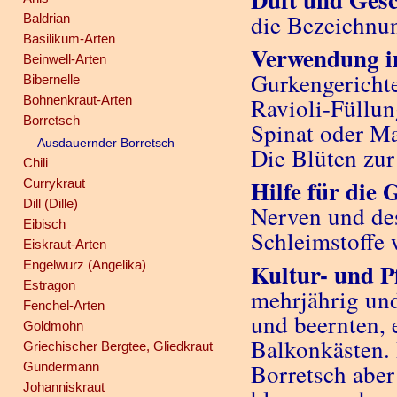
die Bezeichnu
Baldrian
Basilikum-Arten
Verwendung i
Beinwell-Arten
Gurkengerichte
Bibernelle
Bohnenkraut-Arten
Ravioli-Füllun
Borretsch
Spinat oder M
Ausdauernder Borretsch
Die Blüten zur
Chili
Hilfe für die 
Currykraut
Dill (Dille)
Nerven und des
Eibisch
Schleimstoffe 
Eiskraut-Arten
Engelwurz (Angelika)
Kultur- und P
Estragon
mehrjährig und
Fenchel-Arten
und beernten, 
Goldmohn
Balkonkästen. 
Griechischer Bergtee, Gliedkraut
Borretsch aber
Gundermann
Johanniskraut