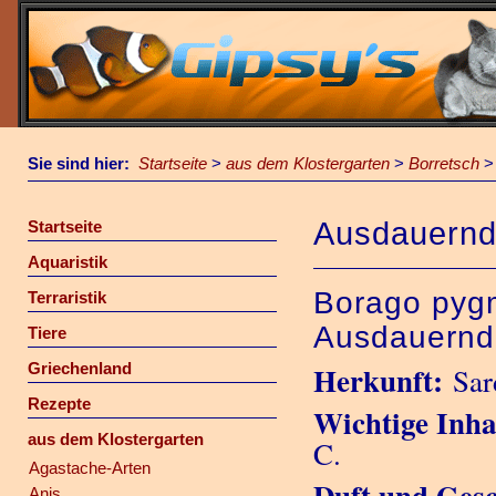
Sie sind hier:
Startseite
>
aus dem Klostergarten
>
Borretsch
Ausdauernd
Startseite
Aquaristik
Borago pygm
Terraristik
Ausdauernd
Tiere
Griechenland
Herkunft:
Sar
Rezepte
Wichtige Inhal
aus dem Klostergarten
C.
Agastache-Arten
Duft und Ges
Anis