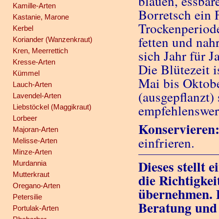
blauen, essbar
Kamille-Arten
Borretsch ein 
Kastanie, Marone
Trockenperiode
Kerbel
fetten und nah
Koriander (Wanzenkraut)
Kren, Meerrettich
sich Jahr für J
Kresse-Arten
Die Blütezeit 
Kümmel
Mai bis Oktobe
Lauch-Arten
(ausgepflanzt) 
Lavendel-Arten
empfehlenswer
Liebstöckel (Maggikraut)
Lorbeer
Konservieren
Majoran-Arten
einfrieren.
Melisse-Arten
Minze-Arten
Dieses stellt 
Murdannia
Mutterkraut
die Richtigkei
Oregano-Arten
übernehmen. D
Petersilie
Beratung und
Portulak-Arten