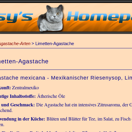
Agastache-Arten
>
Limetten-Agastache
metten-Agastache
stache mexicana - Mexikanischer Riesenysop, Li
unft:
Zentralmexiko
tige Inhaltsstoffe:
Ätherische Öle
t und Geschmack:
Die Agastache hat ein intensives Zitrusaroma, der G
schend.
endung in der Küche:
Blüten und Blätter für Tee, im Salat, zu Fisch
en.