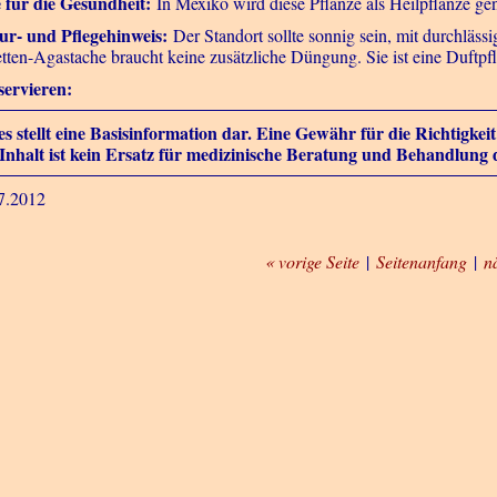
e für die Gesundheit:
In Mexiko wird diese Pflanze als Heilpflanze gen
ur- und Pflegehinweis:
Der Standort sollte sonnig sein, mit durchläss
tten-Agastache braucht keine zusätzliche Düngung. Sie ist eine Duftp
ervieren:
es stellt eine Basisinformation dar. Eine Gewähr für die Richtigke
Inhalt ist kein Ersatz für medizinische Beratung und Behandlung 
7.2012
« vorige Seite
|
Seitenanfang
|
n