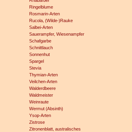
Rhabarber
Ringelblume
Rosmarin-Arten
Rucola, (Wilde-)Rauke
Salbei-Arten
Sauerampfer, Wiesenampfer
Schafgarbe
Schnittlauch
Sonnenhut
Spargel
Stevia
Thymian-Arten
Veilchen-Arten
Walderdbeere
Waldmeister
Weinraute
Wermut (Absinth)
Ysop-Arten
Zistrose
Zitronenblatt, australisches