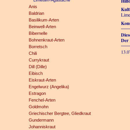
Hilf
Limetten-Agastache
Anis
Kult
Baldrian
Lime
Basilikum-Arten
Kons
Beinwell-Arten
Bibernelle
Dies
Der 
Bohnenkraut-Arten
Borretsch
13.0
Chili
Currykraut
Dill (Dille)
Eibisch
Eiskraut-Arten
Engelwurz (Angelika)
Estragon
Fenchel-Arten
Goldmohn
Griechischer Bergtee, Gliedkraut
Gundermann
Johanniskraut