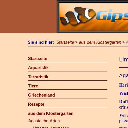
Sie sind hier:
Startseite
>
aus dem Klostergarten
>
Startseite
Li
Aquaristik
Aga
Terraristik
Herk
Tiere
Wich
Griechenland
Duf
Rezepte
erfri
aus dem Klostergarten
Verw
pass
Agastache-Arten