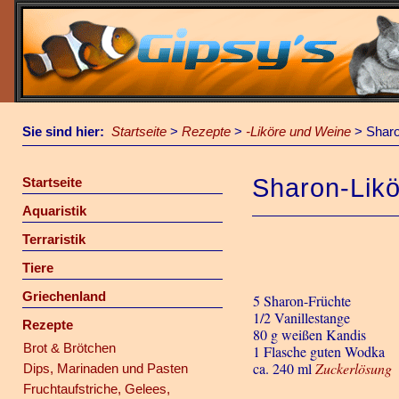
Sie sind hier:
Startseite
>
Rezepte
>
-Liköre und Weine
>
Sharo
Sharon-Likö
Startseite
Aquaristik
Terraristik
Tiere
Griechenland
5 Sharon-Früchte
1/2 Vanillestange
Rezepte
80 g weißen Kandis
Brot & Brötchen
1 Flasche guten Wodka
ca. 240 ml
Zuckerlösung
Dips, Marinaden und Pasten
Fruchtaufstriche, Gelees,