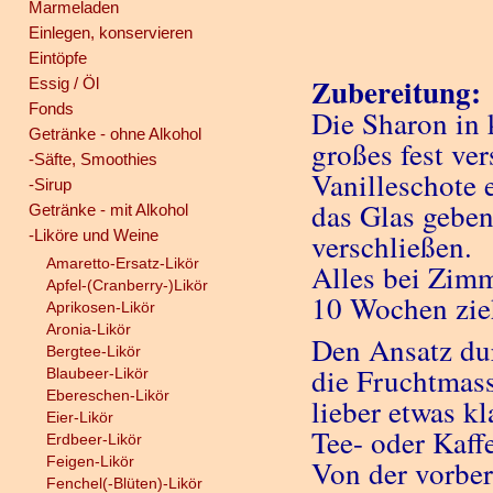
Marmeladen
Einlegen, konservieren
Eintöpfe
Zubereitung:
Essig / Öl
Fonds
Die Sharon in 
Getränke - ohne Alkohol
großes fest ve
-Säfte, Smoothies
Vanilleschote 
-Sirup
das Glas geben
Getränke - mit Alkohol
-Liköre und Weine
verschließen.
Amaretto-Ersatz-Likör
Alles bei Zimm
Apfel-(Cranberry-)Likör
10 Wochen zie
Aprikosen-Likör
Aronia-Likör
Den Ansatz dur
Bergtee-Likör
die Fruchtmas
Blaubeer-Likör
Ebereschen-Likör
lieber etwas k
Eier-Likör
Tee- oder Kaffe
Erdbeer-Likör
Feigen-Likör
Von der vorber
Fenchel(-Blüten)-Likör