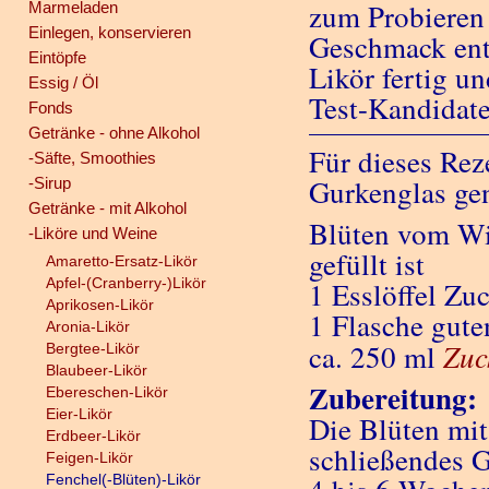
zum Probieren
Marmeladen
Einlegen, konservieren
Geschmack entw
Eintöpfe
Likör fertig u
Essig / Öl
Test-Kandidate
Fonds
Getränke - ohne Alkohol
Für dieses Rez
-Säfte, Smoothies
Gurkenglas g
-Sirup
Getränke - mit Alkohol
Blüten vom Wil
-Liköre und Weine
gefüllt ist
Amaretto-Ersatz-Likör
Apfel-(Cranberry-)Likör
1 Esslöffel Zu
Aprikosen-Likör
1 Flasche gut
Aronia-Likör
Zuc
ca. 250 ml
Bergtee-Likör
Blaubeer-Likör
Zubereitung:
Ebereschen-Likör
Eier-Likör
Die Blüten mi
Erdbeer-Likör
schließendes G
Feigen-Likör
Fenchel(-Blüten)-Likör