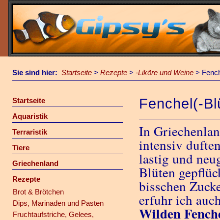
Sie sind hier:
Startseite
>
Rezepte
>
-Liköre und Weine
>
Fench
Fenchel(-Bl
Startseite
Aquaristik
In Griechenlan
Terraristik
intensiv duften
Tiere
lastig und neu
Griechenland
Blüten gepflüc
Rezepte
bisschen Zuck
Brot & Brötchen
erfuhr ich auc
Dips, Marinaden und Pasten
Wilden Fench
Fruchtaufstriche, Gelees,