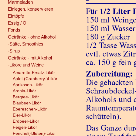
Marmeladen
1/2 Liter 
Für
Einlegen, konservieren
Eintöpfe
150 ml Weinge
Essig / Öl
150 ml Wasser
Fonds
180 g Zucker
Getränke - ohne Alkohol
1/2 Tasse Wass
-Säfte, Smoothies
evtl. etwas Zi
-Sirup
Getränke - mit Alkohol
ca. 150 g fein
-Liköre und Weine
Zubereitung:
Amaretto-Ersatz-Likör
Apfel-(Cranberry-)Likör
Die gehackten 
Aprikosen-Likör
Schraubdeckel-
Aronia-Likör
Alkohols und 
Bergtee-Likör
Blaubeer-Likör
Raumtemperatur
Ebereschen-Likör
schütteln).
Eier-Likör
Erdbeer-Likör
Das Ganze dur
Feigen-Likör
Fenchel(-Blüten)-Likör