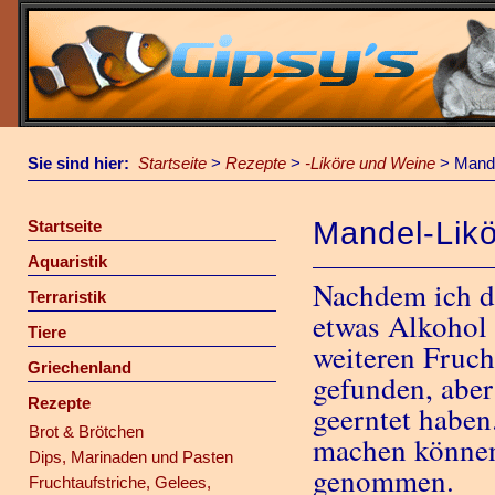
Sie sind hier:
Startseite
>
Rezepte
>
-Liköre und Weine
>
Mande
Mandel-Likö
Startseite
Aquaristik
Nachdem ich d
Terraristik
etwas Alkohol 
Tiere
weiteren Fruch
Griechenland
gefunden, aber
Rezepte
geerntet haben
Brot & Brötchen
machen können.
Dips, Marinaden und Pasten
genommen.
Fruchtaufstriche, Gelees,