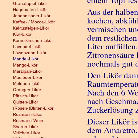
einem Topf fes
Granatapfel-Likör
Aus der halbe
Hagebutten-Likör
Johannisbeer-Likör
kochen, abkühl
Kaffee- / Mocca-Likör
vermischen und
Kaktusfeigen-Likör
Kiwi-Likör
dem restlichen
Kornelkirschen-Likör
Liter auffülle
Lavendel-Likör
Zitronensäure 
Löwenzahn-Likör
Mandel-Likör
nochmals gut d
Mango-Likör
Marzipan-Likör
Den Likör dann
Maulbeer-Likör
Raumtemperatu
Melonen-Likör
Nach den 6 Wo
Orangen-Likör
Pfirsich-Likör
nach Geschmac
Quitten-Likör
Zuckerlösung 
(Rosen-)Blüten-Likör
Rosmarin-Likör
Dieser Likör i
Rosmarin-Wein
Sharon-Likör
dem Amaretto,
Veilchen-Likör