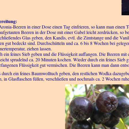
reitung:
Aronia-Beeren in einer Dose einen Tag einfrieren, so kann man einen Teil
aufgetauten Beeren in der Dose mit einer Gabel leicht zerdrücken, so 
schließendes Glas geben, den Kandis, evtl. die Zimtstange und die Vani
en gut bedeckt sind. Durchschütteln und ca. 6 bis 8 Wochen bei gelegen
ertemperatur, ziehen lassen.
h ein feines Sieb geben und die Flüssigkeit auffangen. Die Beeren m
leicht sprudelnd ca. 20 Minuten kochen. Wieder durch ein feines Sieb 
efangenen Flüssigkeit gut vermischen. Die Beeren kann man dann ents
s durch ein feines Baumwolltuch geben, den restlichen Wodka dazugebe
n, in Glasflaschen füllen, verschließen und nochmals ca. 2 Wochen ruhe