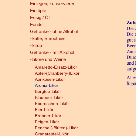
Einlegen, konservieren
Eintöpfe
Essig / Öl
Zube
Fonds
Die 
Getränke - ohne Alkohol
Die 
-Säfte, Smoothies
gut 
Beer
-Sirup
Zimm
Getränke - mit Alkohol
Durc
-Liköre und Weine
und 
Amaretto-Ersatz-Likör
aufg
Apfel-(Cranberry-)Likör
Alle
Aprikosen-Likör
füge
Aronia-Likör
Bergtee-Likör
Blaubeer-Likör
Ebereschen-Likör
Eier-Likör
Erdbeer-Likör
Feigen-Likör
Fenchel(-Blüten)-Likör
Granatapfel-Likör