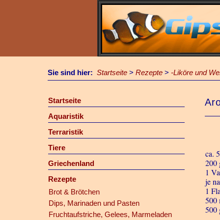
Sie sind hier:
Startseite
>
Rezepte
>
-Liköre und We
Startseite
Aro
Aquaristik
Terraristik
Tiere
ca. 
200 
Griechenland
1 Van
Rezepte
je n
1 Fl
Brot & Brötchen
500 
Dips, Marinaden und Pasten
500 
Fruchtaufstriche, Gelees, Marmeladen