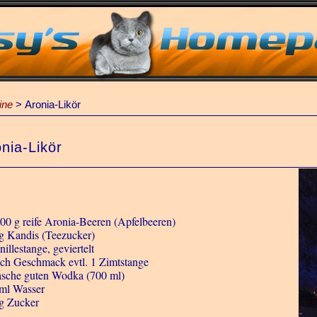
ine
>
Aronia-Likör
nia-Likör
500 g reife Aronia-Beeren (Apfelbeeren)
g Kandis (Teezucker)
illestange, geviertelt
ach Geschmack evtl. 1 Zimtstange
asche guten Wodka (700 ml)
ml Wasser
g Zucker