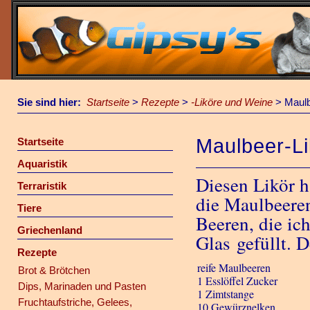
Sie sind hier:
Startseite
>
Rezepte
>
-Liköre und Weine
>
Maulb
Maulbeer-Li
Startseite
Aquaristik
Diesen Likör h
Terraristik
die Maulbeere
Tiere
Beeren, die ich
Griechenland
Glas gefüllt. 
Rezepte
reife Maulbeeren
Brot & Brötchen
1 Esslöffel Zucker
Dips, Marinaden und Pasten
1 Zimtstange
Fruchtaufstriche, Gelees,
10 Gewürznelken