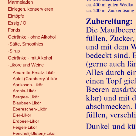
Marmeladen
ca. 400 ml guten Wodka
Einlegen, konservieren
ca. 200 ml Zuckerlösung
Eintöpfe
Zubereitung:
Essig / Öl
Die Maulbeeren
Fonds
füllen, Zucker
Getränke - ohne Alkohol
und mit dem Wo
-Säfte, Smoothies
-Sirup
bedeckt sind. 
Getränke - mit Alkohol
(gerne auch lä
-Liköre und Weine
Alles durch ei
Amaretto-Ersatz-Likör
einen Topf gie
Apfel-(Cranberry-)Likör
Aprikosen-Likör
Beeren ausdrüc
Aronia-Likör
klar) und mit 
Bergtee-Likör
Blaubeer-Likör
abschmecken. I
Ebereschen-Likör
füllen, versch
Eier-Likör
Erdbeer-Likör
Dunkel und küh
Feigen-Likör
___________
Fenchel(-Blüten)-Likör