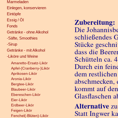
Marmeladen
Einlegen, konservieren
Eintöpfe
Zubereitung:
Essig / Öl
Fonds
Die Johannisbe
Getränke - ohne Alkohol
schließendes G
-Säfte, Smoothies
Stücke geschni
-Sirup
dass die Beere
Getränke - mit Alkohol
-Liköre und Weine
Schütteln ca. 
Amaretto-Ersatz-Likör
Durch ein fein
Apfel-(Cranberry-)Likör
dem restlichen
Aprikosen-Likör
abschmecken, e
Aronia-Likör
Bergtee-Likör
kommt auf den 
Blaubeer-Likör
Glasflaschen a
Ebereschen-Likör
Eier-Likör
Alternative
zu
Erdbeer-Likör
Feigen-Likör
Statt Ingwer k
Fenchel(-Blüten)-Likör