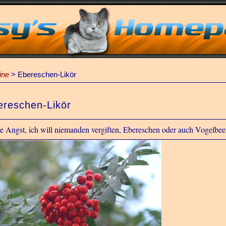
ine
>
Ebereschen-Likör
ereschen-Likör
e Angst, ich will niemanden vergiften, Ebereschen oder auch Vogelbeer