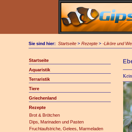
Sie sind hier:
Startseite
>
Rezepte
>
-Liköre und We
Startseite
Eb
Aquaristik
Kein
Terraristik
Tiere
Griechenland
Rezepte
Brot & Brötchen
Dips, Marinaden und Pasten
Fruchtaufstriche, Gelees, Marmeladen