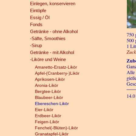
Einlegen, konservieren
Eintöpfe
Essig / Öl
Fonds
Getränke - ohne Alkohol
750 
-Säfte, Smoothies
500 
-Sirup
1 Li
Zuck
Getränke - mit Alkohol
-Liköre und Weine
Zube
Ganz
Amaretto-Ersatz-Likör
Alle
Apfel-(Cranberry-)Likör
gieß
Aprikosen-Likör
Gesc
Aronia-Likör
Bergtee-Likör
14.0
Blaubeer-Likör
Ebereschen-Likör
Eier-Likör
Erdbeer-Likör
Feigen-Likör
Fenchel(-Blüten)-Likör
Granatapfel-Likör