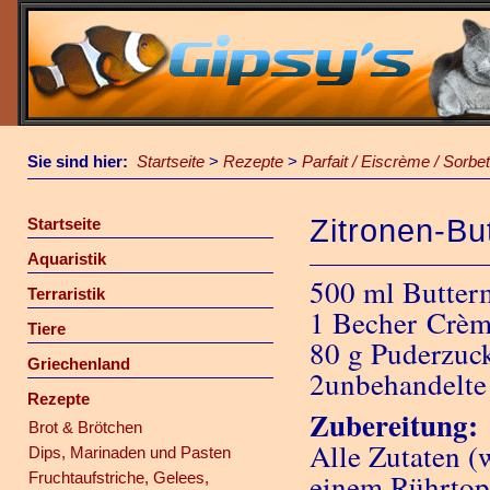
Sie sind hier:
Startseite
>
Rezepte
>
Parfait / Eiscrème / Sorbet
Zitronen-Bu
Startseite
Aquaristik
500 ml Butter
Terraristik
1 Becher Crèm
Tiere
80 g Puderzuc
Griechenland
2unbehandelte 
Rezepte
Zubereitung:
Brot & Brötchen
Alle Zutaten (
Dips, Marinaden und Pasten
einem Rührtop
Fruchtaufstriche, Gelees,