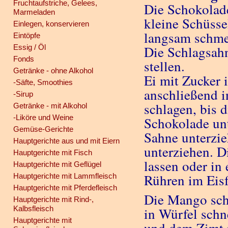
Fruchtaufstriche, Gelees,
Die Schokolade
Marmeladen
kleine Schüss
Einlegen, konservieren
langsam schmel
Eintöpfe
Essig / Öl
Die Schlagsahn
Fonds
stellen.
Getränke - ohne Alkohol
Ei mit Zucker
-Säfte, Smoothies
anschließend i
-Sirup
schlagen, bis 
Getränke - mit Alkohol
-Liköre und Weine
Schokolade unt
Gemüse-Gerichte
Sahne unterzi
Hauptgerichte aus und mit Eiern
unterziehen. D
Hauptgerichte mit Fisch
lassen oder in
Hauptgerichte mit Geflügel
Rühren im Eisf
Hauptgerichte mit Lammfleisch
Hauptgerichte mit Pferdefleisch
Die Mango sch
Hauptgerichte mit Rind-,
Kalbsfleisch
in Würfel schn
Hauptgerichte mit