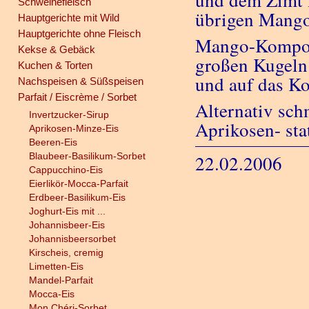
und dem Zimt m
Schweinefleisch
übrigen Mango
Hauptgerichte mit Wild
Hauptgerichte ohne Fleisch
Mango-Kompott 
Kekse & Gebäck
großen Kugeln
Kuchen & Torten
und auf das K
Nachspeisen & Süßspeisen
Parfait / Eiscrème / Sorbet
Alternativ sch
Invertzucker-Sirup
Aprikosen- st
Aprikosen-Minze-Eis
Beeren-Eis
Blaubeer-Basilikum-Sorbet
22.02.2006
Cappucchino-Eis
Eierlikör-Mocca-Parfait
Erdbeer-Basilikum-Eis
Joghurt-Eis mit ...
Johannisbeer-Eis
Johannisbeersorbet
Kirscheis, cremig
Limetten-Eis
Mandel-Parfait
Mocca-Eis
Mon Chéri-Sorbet