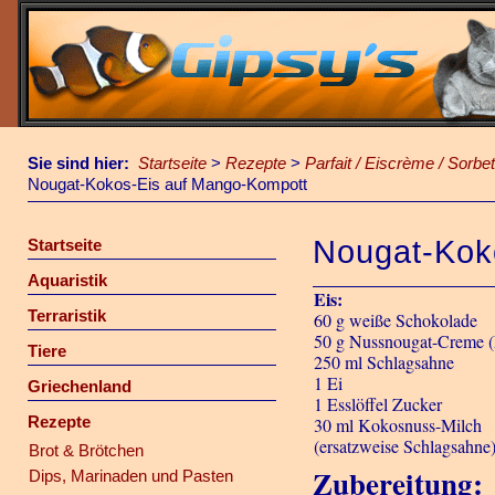
Sie sind hier:
Startseite
>
Rezepte
>
Parfait / Eiscrème / Sorbet
Nougat-Kokos-Eis auf Mango-Kompott
Nougat-Kok
Startseite
Aquaristik
Eis:
Terraristik
60 g weiße Schokolade
50 g Nussnougat-Creme (
Tiere
250 ml Schlagsahne
1 Ei
Griechenland
1 Esslöffel Zucker
Rezepte
30 ml Kokosnuss-Milch
(ersatzweise Schlagsahne
Brot & Brötchen
Zubereitung:
Dips, Marinaden und Pasten