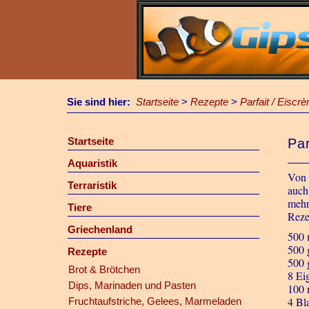
Sie sind hier:
Startseite
>
Rezepte
>
Parfait / Eiscr
Startseite
Par
Aquaristik
Von 
Terraristik
auch
mehr
Tiere
Reze
Griechenland
500 
500 
Rezepte
500 
Brot & Brötchen
8 Ei
Dips, Marinaden und Pasten
100 
4 Bl
Fruchtaufstriche, Gelees, Marmeladen