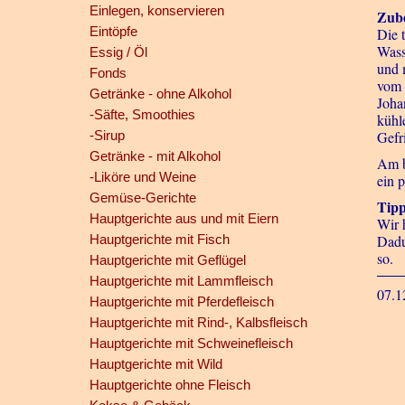
Einlegen, konservieren
Zube
Eintöpfe
Die 
Wass
Essig / Öl
und 
Fonds
vom 
Getränke - ohne Alkohol
Joha
-Säfte, Smoothies
kühl
-Sirup
Gefri
Getränke - mit Alkohol
Am b
-Liköre und Weine
ein 
Gemüse-Gerichte
Tipp
Hauptgerichte aus und mit Eiern
Wir 
Hauptgerichte mit Fisch
Dadu
so.
Hauptgerichte mit Geflügel
Hauptgerichte mit Lammfleisch
07.1
Hauptgerichte mit Pferdefleisch
Hauptgerichte mit Rind-, Kalbsfleisch
Hauptgerichte mit Schweinefleisch
Hauptgerichte mit Wild
Hauptgerichte ohne Fleisch