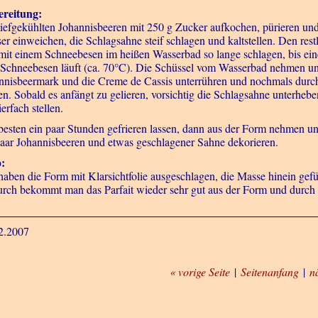
reitung:
tiefgekühlten Johannisbeeren mit 250 g Zucker aufkochen, pürieren und 
er einweichen, die Schlagsahne steif schlagen und kaltstellen. Den res
mit einem Schneebesen im heißen Wasserbad so lange schlagen, bis eine 
Schneebesen läuft (ca. 70°C). Die Schüssel vom Wasserbad nehmen und
nnisbeermark und die Creme de Cassis unterrühren und nochmals durch 
en. Sobald es anfängt zu gelieren, vorsichtig die Schlagsahne unterheb
erfach stellen.
esten ein paar Stunden gefrieren lassen, dann aus der Form nehmen und
paar Johannisbeeren und etwas geschlagener Sahne dekorieren.
:
haben die Form mit Klarsichtfolie ausgeschlagen, die Masse hinein gef
rch bekommt man das Parfait wieder sehr gut aus der Form und durch die 
2.2007
« vorige Seite
|
Seitenanfang
|
n