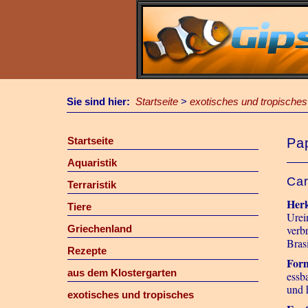
Sie sind hier:
Startseite
>
exotisches und tropisches
Startseite
Pa
Aquaristik
Car
Terraristik
Her
Tiere
Urei
Griechenland
verb
Bras
Rezepte
For
aus dem Klostergarten
essba
und 
exotisches und tropisches