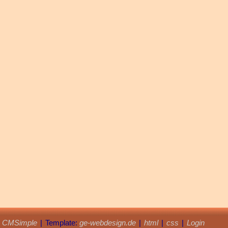
y
CMSimple
|
Template:
ge-webdesign.de
|
html
|
css
|
Login