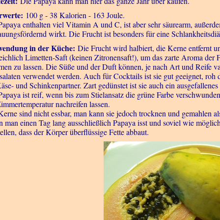
ezeit:
Die Papaya kann man hier das ganze Jahr über kaufen.
rwerte:
100 g - 38 Kalorien - 163 Joule.
Papaya enthalten viel Vitamin A und C, ist aber sehr säurearm, außerd
auungsfördernd wirkt. Die Frucht ist besonders für eine Schlankheitsdiä
wendung in der Küche:
Die Frucht wird halbiert, die Kerne entfernt u
reichlich Limetten-Saft (keinen Zitronensaft!), um das zarte Aroma der 
en zu lassen. Die Süße und der Duft können, je nach Art und Reife vari
salaten verwendet werden. Auch für Cocktails ist sie gut geeignet, roh 
Käse- und Schinkenpartner. Zart gedünstet ist sie auch ein ausgefallene
Papaya ist reif, wenn bis zum Stielansatz die grüne Farbe verschwunden 
Zimmertemperatur nachreifen lassen.
Kerne sind nicht essbar, man kann sie jedoch trocknen und gemahlen al
 man einen Tag lang ausschließlich Papaya isst und soviel wie möglich
tellen, dass der Körper überflüssige Fette abbaut.