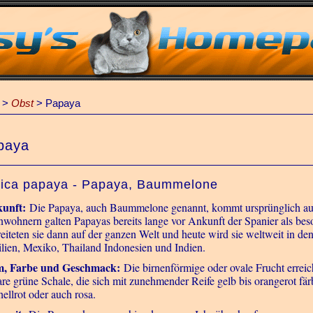
>
Obst
>
Papaya
paya
ica papaya - Papaya, Baummelone
kunft:
Die Papaya, auch Baummelone genannt, kommt ursprünglich aus 
nwohnern galten Papayas bereits lange vor Ankunft der Spanier als bes
reiteten sie dann auf der ganzen Welt und heute wird sie weltweit in de
ilien, Mexiko, Thailand Indonesien und Indien.
m, Farbe und Geschmack:
Die birnenförmige oder ovale Frucht erreic
re grüne Schale, die sich mit zunehmender Reife gelb bis orangerot färb
hellrot oder auch rosa.