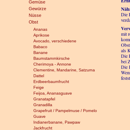
Ernt
Gemüse
Näh
Gewürze
Die 
Nüsse
verd
Obst
Ver
Ananas
mit 
Aprikose
komm
Avocado, verschiedene
Obst
Babaco
als 
Banane
Die 
Baumstammkirsche
bei 
Cherimoya - Annone
Die 
Clementine, Mandarine, Satzuma
Wenn
Dattel
fests
Erdbeerbaumfrucht
Feige
Feijoa, Ananasguave
Granatapfel
Granadilla
Grapefruit / Pampelmuse / Pomelo
Guave
Indianerbanane, Pawpaw
Jackfrucht