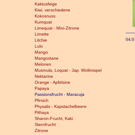
Kaktusfeige
Kiwi, verschiedene
Kokosnuss
Kumquat
Limequat - Mini-Zitrone
Limette
04.0
Litchie
Lulo
Mango
Mangostane
Melonen
Musmula, Loquat - Jap. Wollmispel
Nektarine
Orange - Apfelsine
Papaya
Passionsfrucht - Maracuja
Pfirsich
Physalis - Kapstachelbeere
Pithaya
Sharon-Frucht, Kaki
Sternfrucht
Zitrone