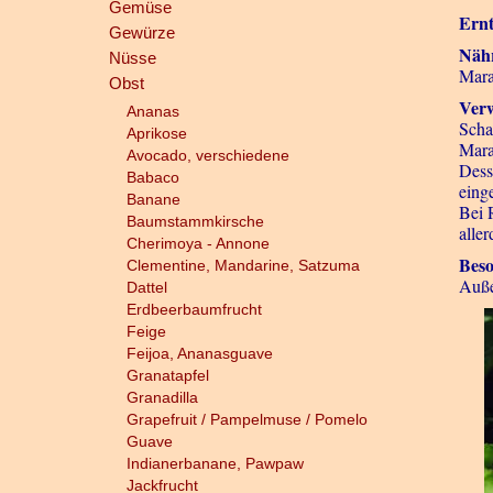
Gemüse
Ernt
Gewürze
Näh
Nüsse
Mara
Obst
Ver
Ananas
Scha
Aprikose
Mara
Avocado, verschiedene
Dess
Babaco
eing
Banane
Bei 
Baumstammkirsche
alle
Cherimoya - Annone
Bes
Clementine, Mandarine, Satzuma
Auße
Dattel
Erdbeerbaumfrucht
Feige
Feijoa, Ananasguave
Granatapfel
Granadilla
Grapefruit / Pampelmuse / Pomelo
Guave
Indianerbanane, Pawpaw
Jackfrucht