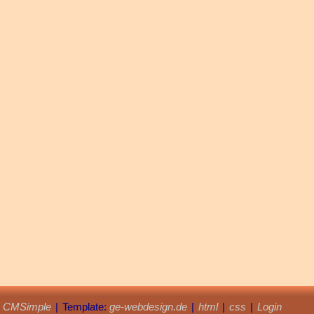
y
CMSimple
|
Template:
ge-webdesign.de
|
html
|
css
|
Login