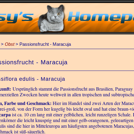
>
Obst
>
Passionsfrucht - Maracuja
sionsfrucht - Maracuja
siflora edulis - Maracuja
kunft:
Ursprünglich stammt die Passionsfrucht aus Brasilien, Paraguay
erziellen Zwecken heute weltweit in allen tropischen und subtropisch
m, Farbe und Geschmack:
Hier im Handel sind zwei Arten der Maracuj
ei-groß, von der Form her kugelig bis leicht oval und hat eine braun-vio
icarpa
ist ca. 10 cm lang mit einer gelblichen, leicht runzeligen Schale.
nkörner die leicht knusprig und mit einer gelb-orangenen, geleeartigen
dulis sind die hier in Mitteleuropa am häufigsten angebotenen Maracujas,
hmack ist süß-säuerlich.