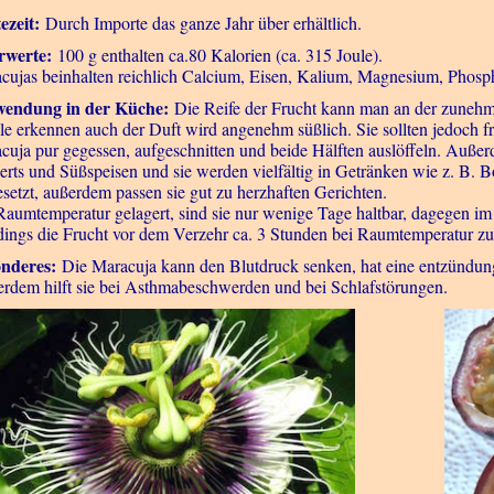
ezeit:
Durch Importe das ganze Jahr über erhältlich.
rwerte:
100 g enthalten ca.80 Kalorien (ca. 315 Joule).
cujas beinhalten reichlich Calcium, Eisen, Kalium, Magnesium, Phosp
wendung in der Küche:
Die Reife der Frucht kann man an der zune
le erkennen auch der Duft wird angenehm süßlich. Sie sollten jedoch f
cuja pur gegessen, aufgeschnitten und beide Hälften auslöffeln. Außerd
erts und Süßspeisen und sie werden vielfältig in Getränken wie z. B. Bo
esetzt, außerdem passen sie gut zu herzhaften Gerichten.
Raumtemperatur gelagert, sind sie nur wenige Tage haltbar, dagegen i
rdings die Frucht vor dem Verzehr ca. 3 Stunden bei Raumtemperatur z
onderes:
Die Maracuja kann den Blutdruck senken, hat eine entzündu
rdem hilft sie bei Asthmabeschwerden und bei Schlafstörungen.