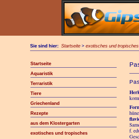
Sie sind hier:
Startseite
>
exotisches und tropisches
Startseite
Pas
Aquaristik
Pas
Terraristik
Her
Tiere
komm
Griechenland
For
hüner
Rezepte
flav
aus dem Klostergarten
Same
f. e
exotisches und tropisches
Gesc