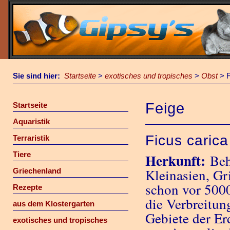
Sie sind hier:
Startseite
>
exotisches und tropisches
>
Obst
>
Feige
Startseite
Aquaristik
Ficus carica
Terraristik
Tiere
Herkunft:
Beh
Kleinasien, Gr
Griechenland
schon vor 500
Rezepte
die Verbreitun
aus dem Klostergarten
Gebiete der E
exotisches und tropisches