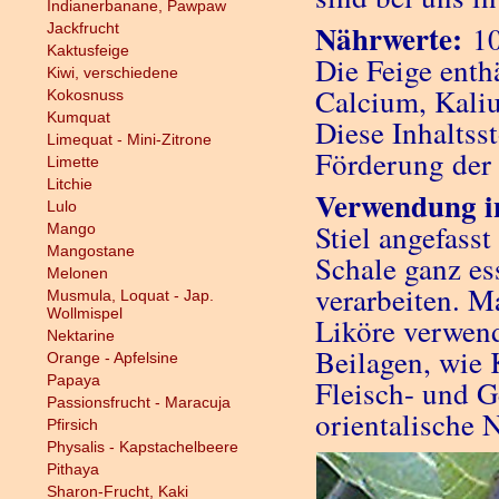
Indianerbanane, Pawpaw
Nährwerte:
Jackfrucht
10
Kaktusfeige
Die Feige enth
Kiwi, verschiedene
Calcium, Kali
Kokosnuss
Kumquat
Diese Inhaltss
Limequat - Mini-Zitrone
Förderung der
Limette
Litchie
Verwendung i
Lulo
Stiel angefass
Mango
Mangostane
Schale ganz e
Melonen
verarbeiten. M
Musmula, Loquat - Jap.
Wollmispel
Liköre verwend
Nektarine
Beilagen, wie 
Orange - Apfelsine
Papaya
Fleisch- und Ge
Passionsfrucht - Maracuja
orientalische 
Pfirsich
Physalis - Kapstachelbeere
Pithaya
Sharon-Frucht, Kaki