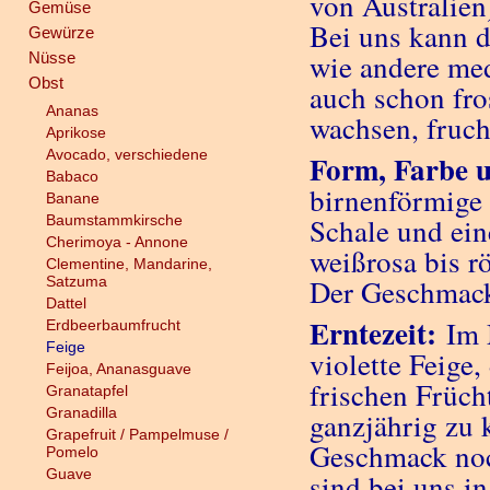
von Australien
Gemüse
Bei uns kann d
Gewürze
wie andere med
Nüsse
Obst
auch schon fro
Ananas
wachsen, fruc
Aprikose
Avocado, verschiedene
Form, Farbe 
Babaco
birnenförmige 
Banane
Baumstammkirsche
Schale und eine
Cherimoya - Annone
weißrosa bis r
Clementine, Mandarine,
Satzuma
Der Geschmack 
Dattel
Erntezeit:
Im 
Erdbeerbaumfrucht
Feige
violette Feige
Feijoa, Ananasguave
frischen Früch
Granatapfel
Granadilla
ganzjährig zu 
Grapefruit / Pampelmuse /
Geschmack noch
Pomelo
Guave
sind bei uns i