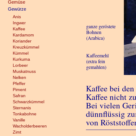
Gemüse
Gewürze
Anis
Ingwer
ganze geröstete
Kaffee
Bohnen
Kardamom
(Arabica)
Koriander
Kreuzkümmel
Kümmel
Kaffeemehl
Kurkuma
(extra fein
Lorbeer
gemahlen)
Muskatnuss
Nelken
Pfeffer
Kaffee bei de
Piment
Kaffee nicht z
Safran
Schwarzkümmel
Bei vielen Ger
Sternanis
dünnflüssig z
Tonkabohne
von Röststoffen
Vanille
Wacholderbeeren
Zimt