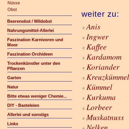
Nüsse
Obst
weiter zu:
Beerenobst / Wildobst
Anis
Nahrungsmittel-Allerlei
Ingwer
Faszination Karnivoren und
Kaffee
Moor
Kardamom
Faszination Orchideen
Trockenkünstler unter den
Koriander
Pflanzen
Kreuzkümme
Garten
Kümmel
Natur
Kurkuma
Bitte etwas weniger Chemie...
Lorbeer
DIY - Basteleien
Muskatnuss
Allerlei und sonstigs
Links
Nelken