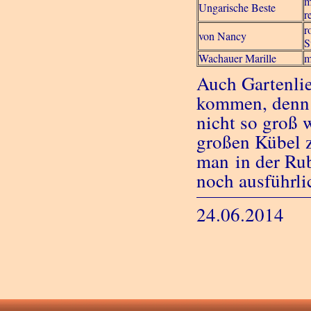
m
Ungarische Beste
r
r
von Nancy
S
Wachauer Marille
m
Auch Gartenli
kommen, denn e
nicht so groß 
großen Kübel z
man in der Rub
noch ausführli
24.06.2014