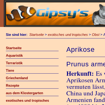
Sie sind hier:
Startseite
>
exotisches und tropisches
>
Obst
>
Aprikose
Startseite
Aquaristik
Prunus arme
Terraristik
Tiere
Herkunft:
Es 
Aprikosen Arme
Griechenland
vermuten lässt
Rezepte
China und Jap
aus dem Klostergarten
Armenien fand
exotisches und tropisches