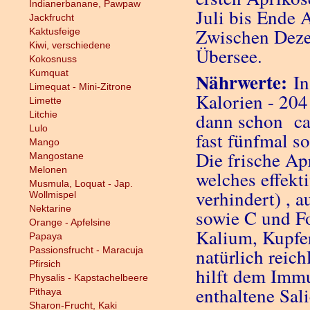
Indianerbanane, Pawpaw
Juli bis Ende 
Jackfrucht
Zwischen Deze
Kaktusfeige
Kiwi, verschiedene
Übersee.
Kokosnuss
Kumquat
Nährwerte:
In
Limequat - Mini-Zitrone
Kalorien - 204
Limette
Litchie
dann schon ca.
Lulo
fast fünfmal s
Mango
Die frische Ap
Mangostane
Melonen
welches effekt
Musmula, Loquat - Jap.
verhindert) , 
Wollmispel
Nektarine
sowie C und Fo
Orange - Apfelsine
Kalium, Kupfe
Papaya
Passionsfrucht - Maracuja
natürlich reich
Pfirsich
hilft dem Immu
Physalis - Kapstachelbeere
enthaltene Sal
Pithaya
Sharon-Frucht, Kaki