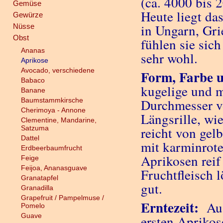
(ca. 4000 bis 2
Gemüse
Heute liegt da
Gewürze
in Ungarn, Gri
Nüsse
Obst
fühlen sie sic
Ananas
sehr wohl.
Aprikose
Avocado, verschiedene
Form, Farbe 
Babaco
kugelige und m
Banane
Baumstammkirsche
Durchmesser vo
Cherimoya - Annone
Längsrille, wi
Clementine, Mandarine,
Satzuma
reicht von gelb
Dattel
mit karminrot
Erdbeerbaumfrucht
Aprikosen reif 
Feige
Feijoa, Ananasguave
Fruchtfleisch 
Granatapfel
gut.
Granadilla
Grapefruit / Pampelmuse /
Erntezeit:
Au
Pomelo
Guave
ersten Aprikos