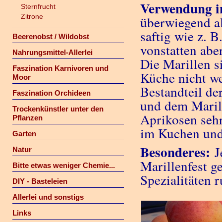
Verwendung i
Sternfrucht
Zitrone
überwiegend al
saftig wie z. B
Beerenobst / Wildobst
vonstatten abe
Nahrungsmittel-Allerlei
Die Marillen s
Faszination Karnivoren und
Küche nicht we
Moor
Bestandteil de
Faszination Orchideen
und dem Marill
Trockenkünstler unter den
Aprikosen sehr
Pflanzen
im Kuchen und 
Garten
Besonderes:
J
Natur
Marillenfest ge
Bitte etwas weniger Chemie...
Spezialitäten 
DIY - Basteleien
Allerlei und sonstigs
Links