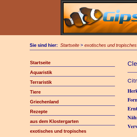
Sie sind hier:
Startseite
>
exotisches und tropisches
Startseite
Cl
Aquaristik
Cit
Terraristik
Herk
Tiere
For
Griechenland
Ernt
Rezepte
Näh
aus dem Klostergarten
Verw
exotisches und tropisches