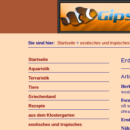
Sie sind hier:
Startseite
>
exotisches und tropisches
Startseite
Er
Aquaristik
Arb
Terraristik
Her
Tiere
west
Griechenland
For
oft 
Rezepte
etwa
aus dem Klostergarten
Ernt
exotisches und tropisches
Näh