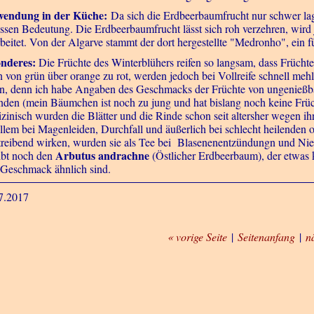
wendung in der Küche:
Da sich die Erdbeerbaumfrucht nur schwer lager
ssen Bedeutung. Die Erdbeerbaumfrucht lässt sich roh verzehren, wir
rbeitet. Von der Algarve stammt der dort hergestellte "Medronho", ein f
onderes:
Die Früchte des Winterblühers reifen so langsam, dass Früch
en von grün über orange zu rot, werden jedoch bei Vollreife schnell me
n, denn ich habe Angaben des Geschmacks der Früchte von ungenießbar 
nden (mein Bäumchen ist noch zu jung und hat bislang noch keine Früch
zinisch wurden die Blätter und die Rinde schon seit altersher wegen ih
allem bei Magenleiden, Durchfall und äußerlich bei schlecht heilenden o
treibend wirken, wurden sie als Tee bei Blasenenentzündungn und Ni
Arbutus andrachne
ibt noch den
(Östlicher Erdbeerbaum), der etwas k
Geschmack ähnlich sind.
7.2017
« vorige Seite
|
Seitenanfang
|
n