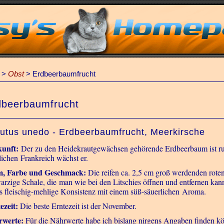
>
Obst
>
Erdbeerbaumfrucht
dbeerbaumfrucht
utus unedo - Erdbeerbaumfrucht, Meerkirsche
kunft:
Der zu den Heidekrautgewächsen gehörende Erdbeerbaum ist ru
lichen Frankreich wächst er.
m, Farbe und Geschmack:
Die reifen ca. 2,5 cm groß werdenden roten
warzige Schale, die man wie bei den Litschies öffnen und entfernen kann
s fleischig-mehlige Konsistenz mit einem süß-säuerlichen Aroma.
ezeit:
Die beste Erntezeit ist der November.
rwerte:
Für die Nährwerte habe ich bislang nirgens Angaben finden k