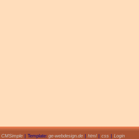
y
CMSimple
|
Template:
ge-webdesign.de
|
html
|
css
|
Login