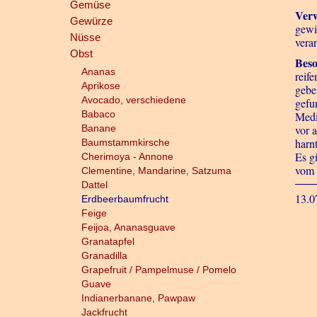
Gemüse
Ver
Gewürze
gewi
Nüsse
vera
Obst
Bes
Ananas
reif
Aprikose
gebe
Avocado, verschiedene
gefu
Babaco
Medi
Banane
vor 
harn
Baumstammkirsche
Es g
Cherimoya - Annone
vom 
Clementine, Mandarine, Satzuma
Dattel
13.0
Erdbeerbaumfrucht
Feige
Feijoa, Ananasguave
Granatapfel
Granadilla
Grapefruit / Pampelmuse / Pomelo
Guave
Indianerbanane, Pawpaw
Jackfrucht