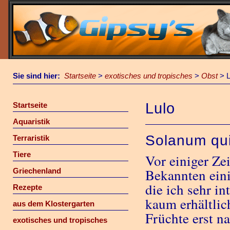
Sie sind hier:
Startseite
>
exotisches und tropisches
>
Obst
>
L
Lulo
Startseite
Aquaristik
Solanum quit
Terraristik
Tiere
Vor einiger Ze
Bekannten eini
Griechenland
die ich sehr in
Rezepte
kaum erhältlich
aus dem Klostergarten
Früchte erst n
exotisches und tropisches