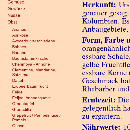
Herkunft:
Urs
Gemüse
Gewürze
genauer gesagt
Nüsse
Kolumbien. Es 
Obst
Anbaugebiete, 
Ananas
Aprikose
Form, Farbe 
Avocado, verschiedene
orangenähnlich
Babaco
Banane
essbare Schale
Baumstammkirsche
gelbe Fruchtfle
Cherimoya - Annone
essbare Kerne 
Clementine, Mandarine,
Satzuma
Geschmack hat 
Dattel
Rhabarber und 
Erdbeerbaumfrucht
Feige
Erntezeit:
Die
Feijoa, Ananasguave
Granatapfel
gelegentlich h
Granadilla
zu ergattern.
Grapefruit / Pampelmuse /
Pomelo
Nährwerte:
10
Guave