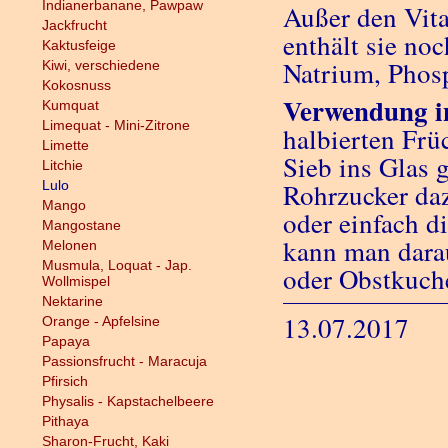
Indianerbanane, Pawpaw
Außer den Vit
Jackfrucht
enthält sie no
Kaktusfeige
Natrium, Phos
Kiwi, verschiedene
Kokosnuss
Verwendung i
Kumquat
Limequat - Mini-Zitrone
halbierten Frü
Limette
Sieb ins Glas 
Litchie
Lulo
Rohrzucker da
Mango
oder einfach d
Mangostane
kann man darau
Melonen
Musmula, Loquat - Jap.
oder Obstkuche
Wollmispel
Nektarine
13.07.2017
Orange - Apfelsine
Papaya
Passionsfrucht - Maracuja
Pfirsich
Physalis - Kapstachelbeere
Pithaya
Sharon-Frucht, Kaki