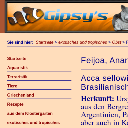
Sie sind hier:
Startseite
>
exotisches und tropisches
>
Obst
>
Feijoa, An
Startseite
Aquaristik
Acca sellow
Terraristik
Brasilianis
Tiere
Griechenland
Herkunft:
Urs
aus den Bergre
Rezepte
Argentinien, P
aus dem Klostergarten
aber auch in K
exotisches und tropisches