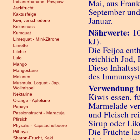
Mai, aus Frank
Indianerbanane, Pawpaw
Jackfrucht
September und
Kaktusfeige
Januar.
Kiwi, verschiedene
Kokosnuss
Nährwerte:
10
Kumquat
kJ).
Limequat - Mini-Zitrone
Limette
Die Feijoa ent
Litchie
reichlich Jod,
Lulo
Mango
Diese Inhaltss
Mangostane
des Immunsyst
Melonen
Musmula, Loquat - Jap.
Verwendung i
Wollmispel
Kiwis essen, f
Nektarine
Orange - Apfelsine
Marmelade vera
Papaya
und Fleisch re
Passionsfrucht - Maracuja
Pfirsich
Sirup oder Lik
Physalis - Kapstachelbeere
Die Früchte la
Pithaya
Sharon-Frucht, Kaki