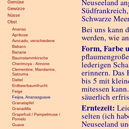
Neuseeland ang
Gemüse
Südfrankreich,
Gewürze
Nüsse
Schwarze Meer
Obst
Bei uns kann 
Ananas
werden, wie a
Aprikose
Avocado, verschiedene
Form, Farbe 
Babaco
Banane
pflaumengroße 
Baumstammkirsche
lederigen Scha
Cherimoya - Annone
Clementine, Mandarine,
erinnern. Das F
Satzuma
bis 5 mit klei
Dattel
Erdbeerbaumfrucht
mitessen kann.
Feige
säuerlich erfr
Feijoa, Ananasguave
Granatapfel
Erntezeit:
Leid
Granadilla
selten (ich ha
Grapefruit / Pampelmuse /
Pomelo
Neuseeland un
Guave