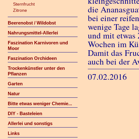
kleingeschnitte
Sternfrucht
die Ananasguav
Zitrone
bei einer reife
Beerenobst / Wildobst
wenige Tage la
und mit etwas 
Nahrungsmittel-Allerlei
Wochen im Küh
Faszination Karnivoren und
Moor
Damit das Fruc
Faszination Orchideen
auch bei der A
Trockenkünstler unter den
Pflanzen
07.02.2016
Garten
Natur
Bitte etwas weniger Chemie...
DIY - Basteleien
Allerlei und sonstigs
Links